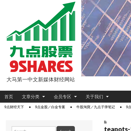
大马第一中文新媒体财经网站
9点股票
Main
Skip
首页
文章分类
会员专区
关于我们
menu
to
Sub
9点财经天下
9点金股／白金专案
牛股淘寶／九点子弹笔记
9
content
menu
teapots
Search