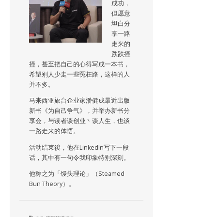
成功，
但愿意
坦白分
享一路
走来的
跌跌撞
撞，甚至把自己的心得写成一本书，
希望别人少走一些冤枉路，这样的人
并不多。
马来西亚旅台企业家潘健成最近出版
新书《为自己争气》，并举办新书分
享会，与读者谈创业丶谈人生，也谈
一路走来的体悟。
活动结束後，他在LinkedIn写下一段
话，其中有一句令我印象特别深刻。
他称之为「馒头理论」（Steamed
Bun Theory）。