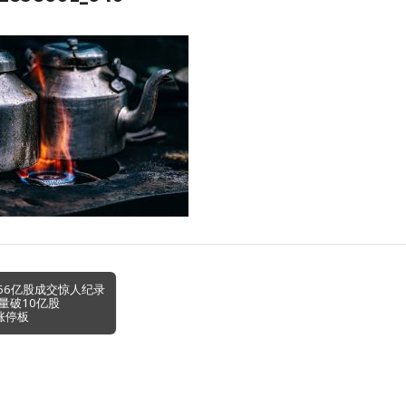
266亿股成交惊人纪录
量破10亿股
涨停板