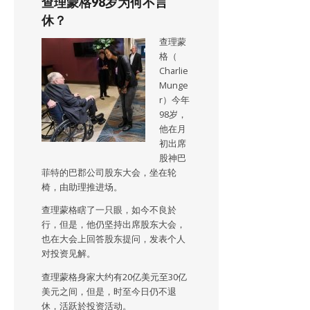
查理蒙格98岁为何不言
休？
查理蒙
格（
Charlie
Munge
r）今年
98岁，
他在月
初出席
股神巴
菲特的巴郡公司股东大会，坐在轮
椅，由助理推进场。
查理蒙格瞎了一只眼，如今不良於
行，但是，他仍坚持出席股东大会，
也在大会上回答股东提问，发表个人
对投资见解。
查理蒙格身家大约有20亿美元至30亿
美元之间，但是，时至今日仍不退
休，活跃於投资活动。