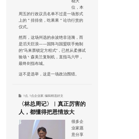
稳大
位，本
周五的行政议员名单不过是一场形式
上的＂排排坐，吃果果＂论功行赏的
仪式。
然而，这场州选的余波绝非涟漪，而
是滔天巨浪——国阵与国盟联手炮制
的“马来票锁定方程式”，已然从柔佛试
验场丶森美兰复制机，直指马六甲，
最终剑指布城。
这不是选举，这是一场政治围猎。
9点
,
9点企业家
,
编辑精选好文
〈林总周记〉︱真正厉害的
人，都懂得把恩情放大
很多企
业家愿
意分享