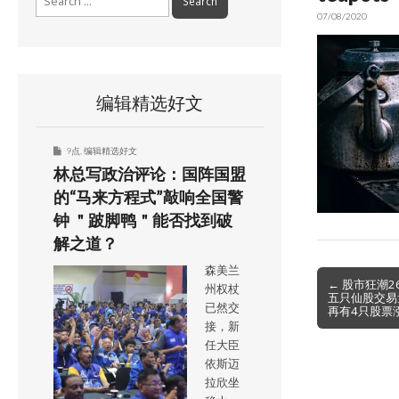
for:
07/08/2020
编辑精选好文
9点
,
编辑精选好文
林总写政治评论：国阵国盟
的“马来方程式”敲响全国警
钟 ＂跛脚鸭＂能否找到破
解之道？
森美兰
Post
← 股市狂潮
州权杖
五只仙股交易
navigation
已然交
再有4只股票
接，新
任大臣
依斯迈
拉欣坐