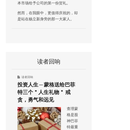
本市场给予公司的第一份贺礼。
然而，在我眼中，更值得庆祝的，却
是站在杨立新身旁的那一大家人。
读者回响
读者回响
投资人生 ─ 蒙格送给巴菲
特三个＂人生礼物＂ 戒
贪，勇气和远见
查理蒙
格是股
神巴菲
特最重