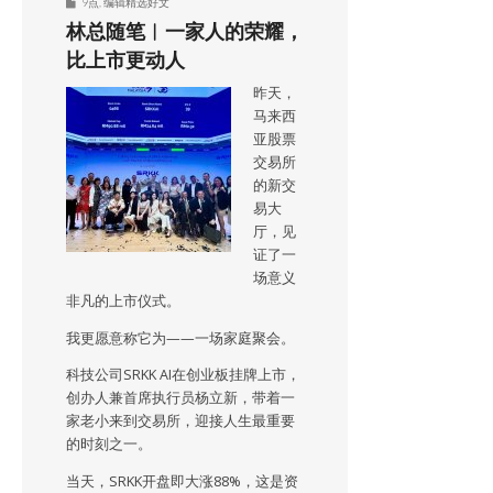
9点
,
编辑精选好文
林总随笔︱一家人的荣耀，
比上市更动人
昨天，
马来西
亚股票
交易所
的新交
易大
厅，见
证了一
场意义
非凡的上市仪式。
我更愿意称它为——一场家庭聚会。
科技公司SRKK AI在创业板挂牌上市，
创办人兼首席执行员杨立新，带着一
家老小来到交易所，迎接人生最重要
的时刻之一。
当天，SRKK开盘即大涨88%，这是资