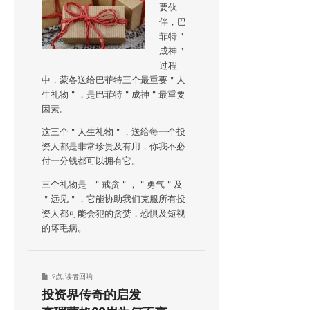
要伙
伴，巴
菲特＂
成神＂
过程
中，蒙各送给巴菲特三个最重要＂人
生礼物＂，是巴菲特＂成神＂最重要
因素。
这三个＂人生礼物＂，送给每一个投
资人都是非常珍贵及有用，你我不必
付一分钱都可以拥有它。
三个礼物是─＂戒贪＂，＂勇气＂及
＂远见＂，它能协助我们克服所有投
资人都可能会犯的贪婪，恐惧及短视
的坏毛病。
9点
,
读者回响
投资界传奇的启发