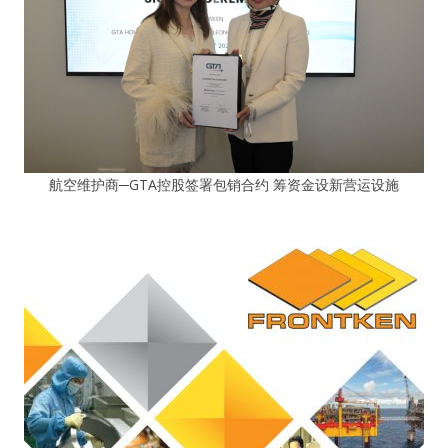
航空维护商─GTA控股签署包销合约 筹资金设新营运设施