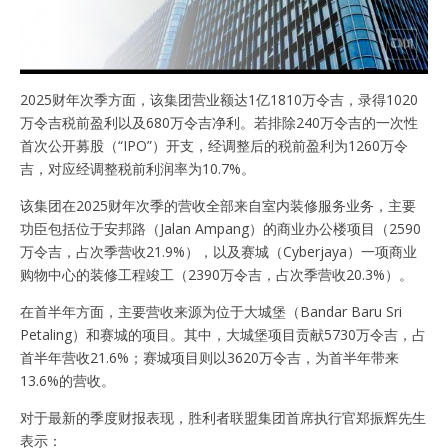
2025财年次季方面，该集团营业额达1亿1810万令吉，录得1020
万令吉税前盈利以及680万令吉净利。若排除240万令吉的一次性
首次公开募股（“IPO”）开支，经调整后的税前盈利为1260万令
吉，对应经调整税前利润率为10.7%。
该集团在2025财年次季的营收全部来自室内装修服务业务，主要
功臣包括位于安邦路（Jalan Ampang）的商业办公楼项目（2590
万令吉，占次季营收21.9%），以及赛城（Cyberjaya）一项商业
购物中心的装修工程竣工（2390万令吉，占次季营收20.3%）。
在首半年方面，主要营收来源为位于大城堡（Bandar Baru Sri
Petaling）和赛城的项目。其中，大城堡项目贡献5730万令吉，占
首半年营收21.6%；赛城项目则以3620万令吉，为首半年带来
13.6%的营收。
对于最新的季度财报表现，胜利者联盟集团首席执行官郑振辉先生
表示：