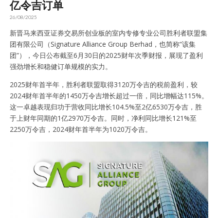
亿令吉订单
26/08/2025
新晋马来西亚证券交易所创业板的室内专修专业公司胜利者联盟集
团有限公司（Signature Alliance Group Berhad，也简称“该集
团”），今日公布截至6月30日的2025财年次季财报，展现了盈利
强劲增长和稳健订单规模的实力。
2025财年首半年，胜利者联盟取得3120万令吉的税前盈利，较
2024财年首半年的1450万令吉增长超过一倍，同比增幅达115%。
这一卓越表现归功于营收同比增长104.5%至2亿6530万令吉，胜
于上财年同期的1亿2970万令吉。同时，净利同比增长121%至
2250万令吉，2024财年首半年为1020万令吉。