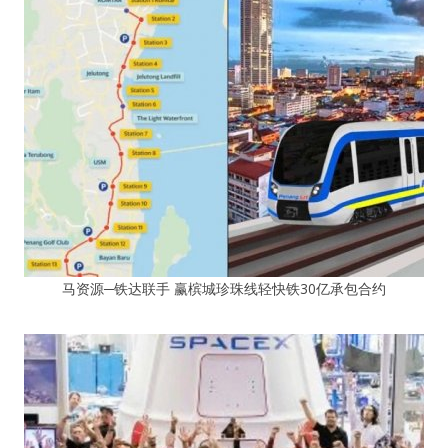
马资源─铁达联手 赢槟城珍珠线轻快铁30亿承包合约