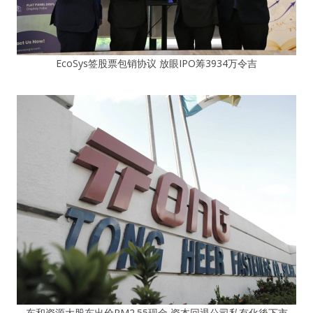
EcoSys签股票包销协议 放眼IPO筹3934万令吉
东和资源大股东出价RM2.55现金 资本回退公司私有化後下市