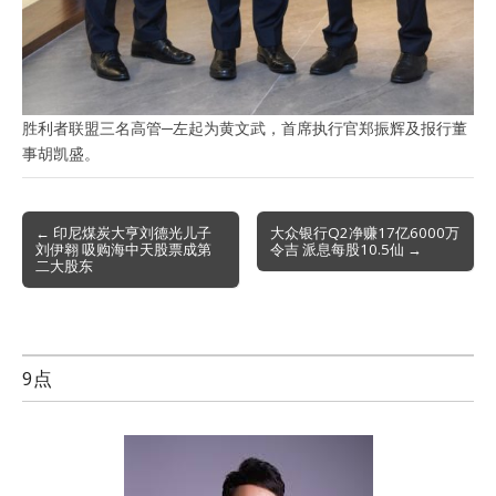
胜利者联盟三名高管─左起为黄文武，首席执行官郑振辉及报行董
事胡凯盛。
Post
← 印尼煤炭大亨刘德光儿子
大众银行Q2净赚17亿6000万
刘伊翱 吸购海中天股票成第
令吉 派息每股10.5仙 →
navigation
二大股东
9点