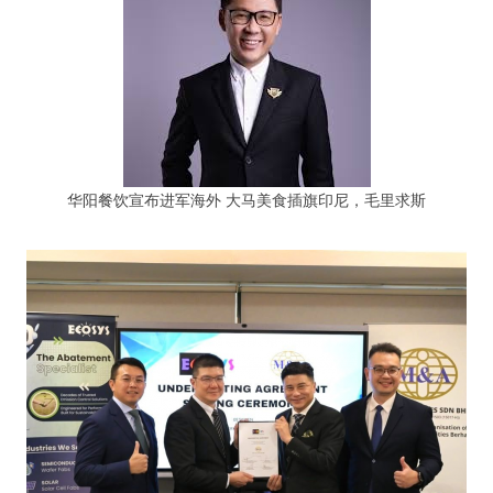
华阳餐饮宣布进军海外 大马美食插旗印尼，毛里求斯