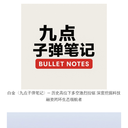
白金〈九点子弹笔记〉─ 历史高位下多空激烈拉锯 深度挖掘科技
融资闭环生态领航者