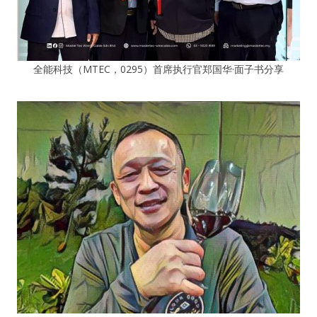
全能科技（MTEC，0295）首席执行官郑国华·面子书分享