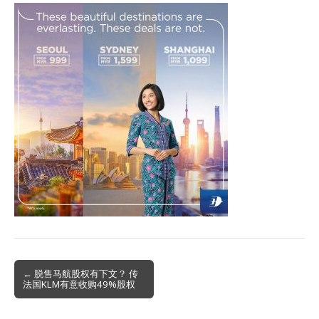
Post
← 脱售马航股权有下文？ 传
法国KLM有意收购49%股权
navigation