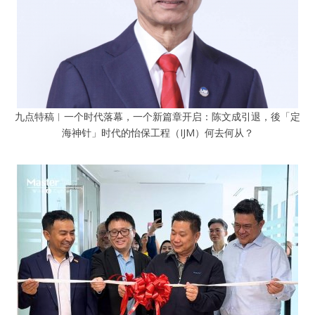
九点特稿︱一个时代落幕，一个新篇章开启：陈文成引退，後「定
海神针」时代的怡保工程（IJM）何去何从？