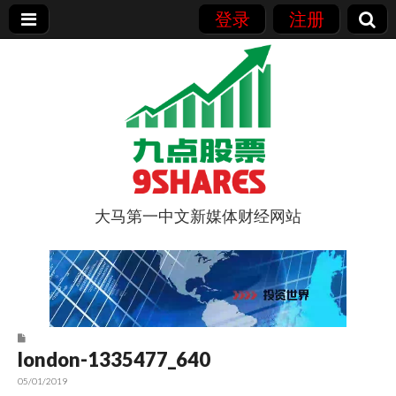
登录
注册
大马第一中文新媒体财经网站
9点股票
london-1335477_640
05/01/2019