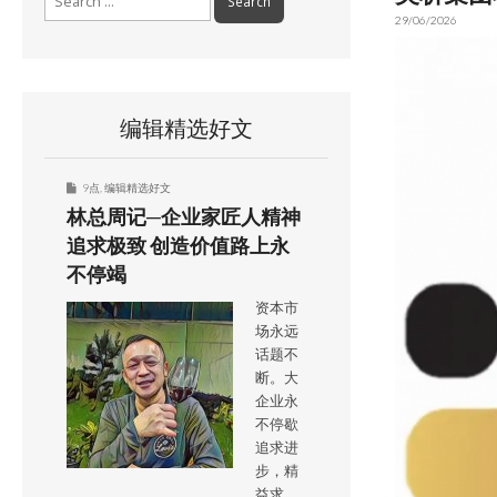
for:
29/06/2026
编辑精选好文
9点
,
编辑精选好文
林总周记─企业家匠人精神
追求极致 创造价值路上永
不停竭
资本市
场永远
话题不
断。大
企业永
不停歇
追求进
步，精
益求