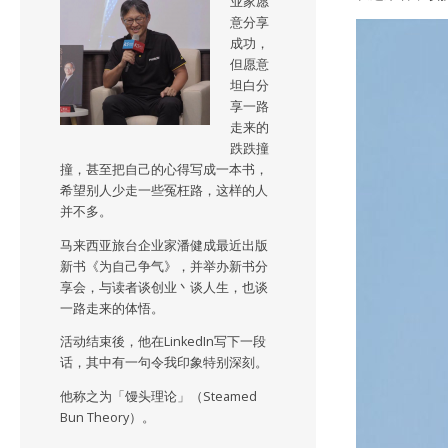
业家愿
意分享
成功，
但愿意
坦白分
享一路
走来的
跌跌撞
撞，甚至把自己的心得写成一本书，
希望别人少走一些冤枉路，这样的人
并不多。
马来西亚旅台企业家潘健成最近出版
新书《为自己争气》，并举办新书分
享会，与读者谈创业丶谈人生，也谈
一路走来的体悟。
活动结束後，他在LinkedIn写下一段
话，其中有一句令我印象特别深刻。
他称之为「馒头理论」（Steamed
Bun Theory）。