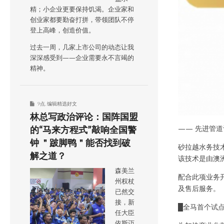
精；小企业更要保持饥渴。企业家和
创业家都要勤奋打拼，带领团队不停
登上高峰，创造价值。
过去一周，几家上市公司的动态让我
深深感受到——企业需要永不言竭的
精神。
9点
,
编辑精选好文
林总写政治评论：国阵国盟
—— 先进管
的“马来方程式”敲响全国警
钟 ＂跛脚鸭＂能否找到破
砂拉越水务技术及
解之道？
该技术是由澳洲顶
森美兰
配合此项业务开
州权杖
及售后服务。
已然交
接，新
█全马首个试
任大臣
依斯迈