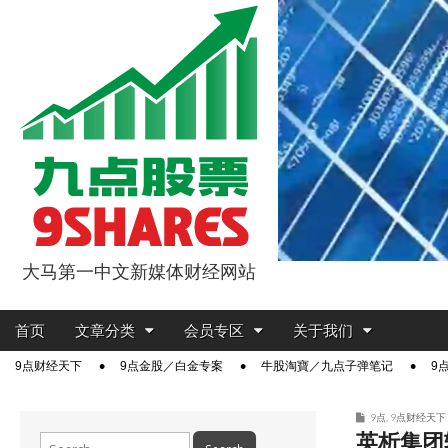
大马第一中文新媒体财经网站
9点股票
Main
Skip
首页
文章分类
会员专区
关于我们
menu
to
Sub
9点财经天下
9点金股／白金专案
牛股淘寶／九点子弹笔记
9
content
menu
9点
,
9点财经天下
英析集团
Search