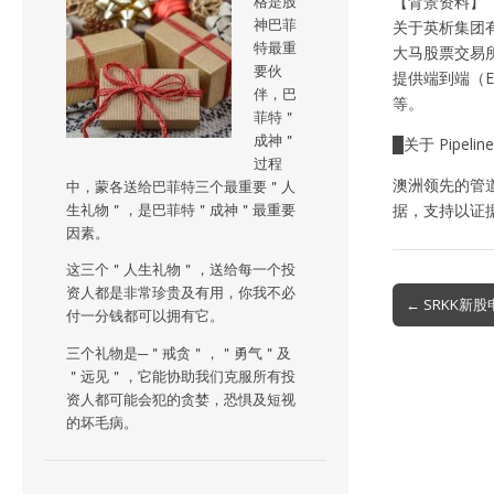
【背景资料】
格是股
神巴菲
关于英析集团有限公司
特最重
大马股票交易所创
要伙
提供端到端（E
伴，巴
等。
菲特＂
成神＂
█关于 Pipeline 
过程
澳洲领先的管
中，蒙各送给巴菲特三个最重要＂人
据，支持以证
生礼物＂，是巴菲特＂成神＂最重要
因素。
这三个＂人生礼物＂，送给每一个投
资人都是非常珍贵及有用，你我不必
Post
← SRKK新
付一分钱都可以拥有它。
navigation
三个礼物是─＂戒贪＂，＂勇气＂及
＂远见＂，它能协助我们克服所有投
资人都可能会犯的贪婪，恐惧及短视
的坏毛病。