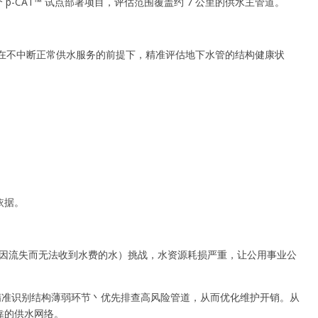
-CAT™ 试点部署项目，评估范围覆盖约 7 公里的供水主管道。
在不中断正常供水服务的前提下，精准评估地下水管的结构健康状
依据。
偷水等原因流失而无法收到水费的水）挑战，水资源耗损严重，让公用事业公
精准识别结构薄弱环节丶优先排查高风险管道，从而优化维护开销。从
靠的供水网络。