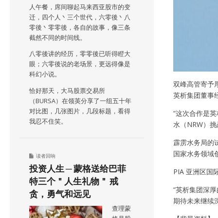
人午餐，席间聊起马来西亚股市的变
迁，四个人丶三个世代，六零後丶八
零後丶零零後，各自的故事，像三条
截然不同的时间线。
八零後讲的经历，零零後已听得瞪大
眼；六零後说的老场景，更远得像是
科幻小说。
双峰高管寄予
恰好那天，大马股票交易所
英析集团董事经理
（BURSA）在领英分享了一组五十年
对比图，几张图片，几段标题，看得
“这次合作是
我忍不住笑。
水（NRW）
霹雳水务局的
国家水务领域
读者回响
投资人生 ─ 蒙格送给巴菲
PIA 亚洲区国
特三个＂人生礼物＂ 戒
“英析集团深
贪，勇气和远见
期待未来继续
查理蒙