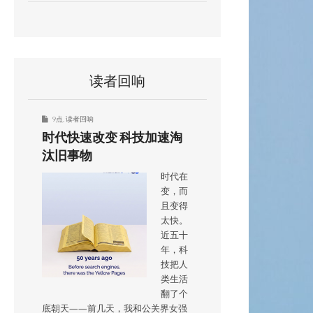
读者回响
9点
,
读者回响
时代快速改变 科技加速淘
汰旧事物
时代在
变，而
且变得
太快。
近五十
年，科
技把人
类生活
翻了个
底朝天——前几天，我和公关界女强