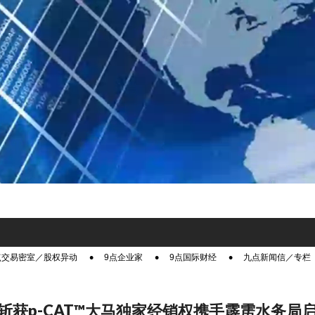
点交易密室／股权异动
9点企业家
9点国际财经
九点新闻信／专栏
斩获p-CAT™大马独家经销权携手霹雳水务局