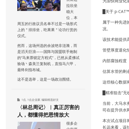
为加快商业化落
拉欣坐
█关于 p-CAT
稳大
位，本
属于一种先进
周五的行政议员名单不过是一场形式
况。
上的＂排排坐，吃果果＂论功行赏的
仪式。
该技术能提供
然而，这场州选的余波绝非涟漪，而
管壁厚度退化
是滔天巨浪——国阵与国盟联手炮制
的“马来票锁定方程式”，已然从柔佛试
内部腐蚀程度
验场丶森美兰复制机，直指马六甲，
最终剑指布城。
估算水管的剩
这不是选举，这是一场政治围猎。
这些核心数据
█精准狙击“无
9点
,
9点企业家
,
编辑精选好文
当前，大马水务
〈林总周记〉︱真正厉害的
司在提升供水
人，都懂得把恩情放大
本次试点项目
很多企
长远来看，该