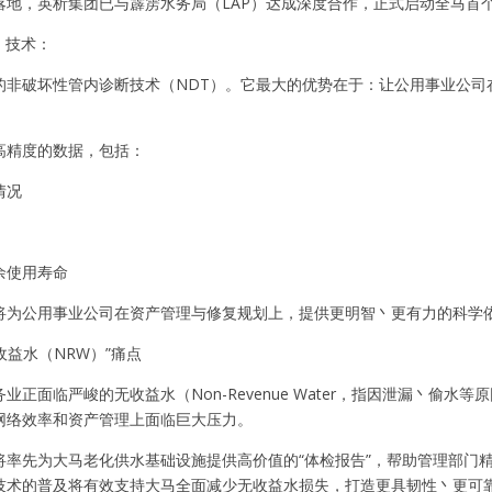
地，英析集团已与霹雳水务局（LAP）达成深度合作，正式启动全马首个 p
™ 技术：
的非破坏性管内诊断技术（NDT）。它最大的优势在于：让公用事业公司
高精度的数据，包括：
情况
余使用寿命
将为公用事业公司在资产管理与修复规划上，提供更明智丶更有力的科学
收益水（NRW）”痛点
业正面临严峻的无收益水（Non-Revenue Water，指因泄漏丶
网络效率和资产管理上面临巨大压力。
将率先为大马老化供水基础设施提供高价值的“体检报告”，帮助管理部门
技术的普及将有效支持大马全面减少无收益水损失，打造更具韧性丶更可