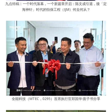
九点特稿︱一个时代落幕，一个新篇章开启：陈文成引退，後「定
海神针」时代的怡保工程（IJM）何去何从？
全能科技（MTEC，0295）首席执行官郑国华·面子书分享