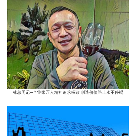
林总周记─企业家匠人精神追求极致 创造价值路上永不停竭