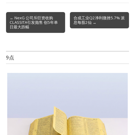
Post
← NexG 公司斥巨资收购
合成工业Q2净利微挫5.7% 派
CLASSITA引发抛售 创5年单
息每股2仙 →
navigation
日最大跌幅
9点