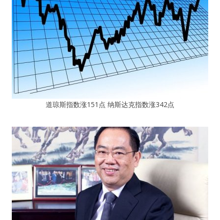
道琼斯指数涨151点 纳斯达克指数涨342点