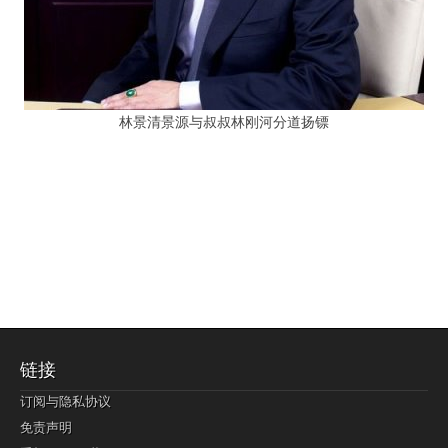
林景清景源与叔叔林刚河分道扬镖
链接
订阅与隐私协议
免责声明