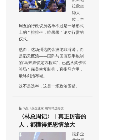
拉欣坐
稳大
位，本
周五的行政议员名单不过是一场形式
上的＂排排坐，吃果果＂论功行赏的
仪式。
然而，这场州选的余波绝非涟漪，而
是滔天巨浪——国阵与国盟联手炮制
的“马来票锁定方程式”，已然从柔佛试
验场丶森美兰复制机，直指马六甲，
最终剑指布城。
这不是选举，这是一场政治围猎。
9点
,
9点企业家
,
编辑精选好文
〈林总周记〉︱真正厉害的
人，都懂得把恩情放大
很多企