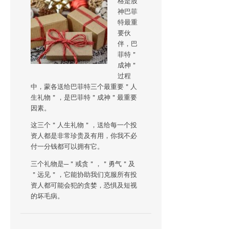
格是股
神巴菲
特最重
要伙
伴，巴
菲特＂
成神＂
过程
中，蒙各送给巴菲特三个最重要＂人
生礼物＂，是巴菲特＂成神＂最重要
因素。
这三个＂人生礼物＂，送给每一个投
资人都是非常珍贵及有用，你我不必
付一分钱都可以拥有它。
三个礼物是─＂戒贪＂，＂勇气＂及
＂远见＂，它能协助我们克服所有投
资人都可能会犯的贪婪，恐惧及短视
的坏毛病。