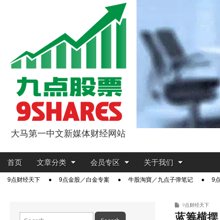
大马第一中文新媒体财经网站
9点股票
Main
Skip
首页
文章分类
会员专区
关于我们
menu
to
Sub
9点财经天下
9点金股／白金专案
牛股淘寶／九点子弹笔记
9
content
menu
9点财经天下
蓝筹横摆 
Search