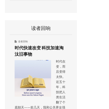
读者回响
读者回响
时代快速改变 科技加速淘
汰旧事物
时代在
变，而
且变得
太快。
近五十
年，科
技把人
类生活
翻了个
底朝天——前几天，我和公关界女强