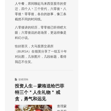
人午餐，席间聊起马来西亚股市的变
迁，四个人丶三个世代，六零後丶八
零後丶零零後，各自的故事，像三条
截然不同的时间线。
八零後讲的经历，零零後已听得瞪大
眼；六零後说的老场景，更远得像是
科幻小说。
恰好那天，大马股票交易所
（BURSA）在领英分享了一组五十年
对比图，几张图片，几段标题，看得
我忍不住笑。
读者回响
投资人生 ─ 蒙格送给巴菲
特三个＂人生礼物＂ 戒
贪，勇气和远见
查理蒙