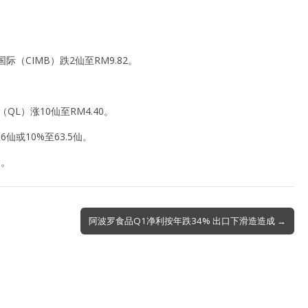
。
国际（CIMB）跌2仙至RM9.82。
QL）涨10仙至RM4.40。
仙或10%至63.5仙。
1。
阿波罗食品Q1净利按年跌34% 出口下滑造造成 →