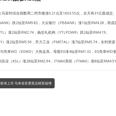
马富时综合指数周二闭市微涨0.21点至1603.55点，全天有31亿股成交
ANK）跌2仙至RM9.82，大众银行（PBBANK）涨1仙至RM4.28，联昌
L）涨2仙至RM2.74，杨忠礼机构（YTLPOWR）跌2仙至RM4.19。
Y）涨2仙至RM5.50，齐力工业（PMETAL）涨7仙至RM5.74，全利资源（
与凭单WD（EGWD）大热走高，母股EG涨4仙至RM1.32，EG凭单WD涨6
业（KSL）涨28仙至RM2.94，ITMAX系统（ITMAX）涨8仙至RM4.5
口获准上市 马来首富赛莫达财富猛增