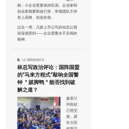
精；小企业更要保持饥渴。企业家和
创业家都要勤奋打拼，带领团队不停
登上高峰，创造价值。
过去一周，几家上市公司的动态让我
深深感受到——企业需要永不言竭的
精神。
9点
,
编辑精选好文
林总写政治评论：国阵国盟
的“马来方程式”敲响全国警
钟 ＂跛脚鸭＂能否找到破
解之道？
森美兰
州权杖
已然交
接，新
任大臣
依斯迈