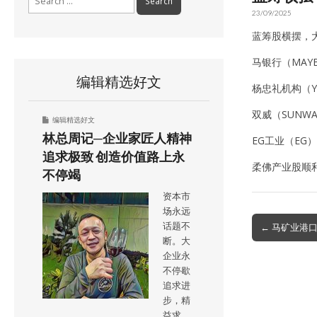
for:
23/09/2025
蓝筹股横摆，大
马银行（MAYB
编辑精选好文
杨忠礼机构（YT
双威（SUNWA
编辑精选好文
林总周记─企业家匠人精神
EG工业（EG）
追求极致 创造价值路上永
柔佛产业股顺利实
不停竭
资本市
场永远
Post
话题不
← 马矿业港
navigation
断。大
企业永
不停歇
追求进
步，精
益求