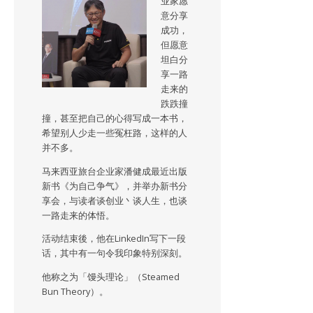
业家愿
意分享
成功，
但愿意
坦白分
享一路
走来的
跌跌撞
撞，甚至把自己的心得写成一本书，
希望别人少走一些冤枉路，这样的人
并不多。
马来西亚旅台企业家潘健成最近出版
新书《为自己争气》，并举办新书分
享会，与读者谈创业丶谈人生，也谈
一路走来的体悟。
活动结束後，他在LinkedIn写下一段
话，其中有一句令我印象特别深刻。
他称之为「馒头理论」（Steamed
Bun Theory）。