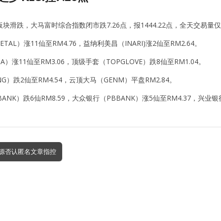
块滑跌，大马富时综合指数闭市跌7.26点，报1444.22点，全天交易量仅
TAL）涨11仙至RM4.76，益纳利美昌（INARI)涨2仙至RM2.64。
A）涨11仙至RM3.06，顶级手套（TOPGLOVE）跌8仙至RM1.04。
NG）跌2仙至RM4.54，云顶大马（GENM）平盘RM2.84。
ANK）跌6仙RM8.59，大众银行（PBBANK）涨5仙至RM4.37，兴业银
K资源否认匿名文章指控