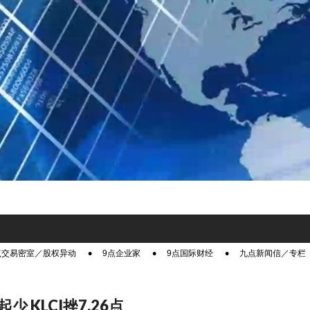
点交易密室／股权异动
9点企业家
9点国际财经
九点新闻信／专栏
少 KLCI挫7.26点