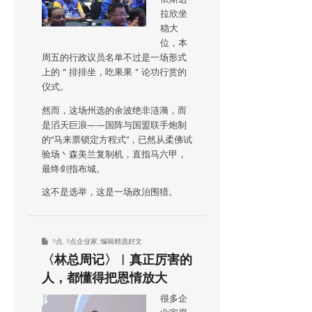
拉欣坐
稳大
位，本
周五的行政议员名单不过是一场形式
上的＂排排坐，吃果果＂论功行赏的
仪式。
然而，这场州选的余波绝非涟漪，而
是滔天巨浪——国阵与国盟联手炮制
的“马来票锁定方程式”，已然从柔佛试
验场丶森美兰复制机，直指马六甲，
最终剑指布城。
这不是选举，这是一场政治围猎。
9点
,
9点企业家
,
编辑精选好文
〈林总周记〉︱真正厉害的
人，都懂得把恩情放大
很多企