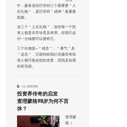
中，蒙各送给巴菲特三个最重要＂人
生礼物＂，是巴菲特＂成神＂最重要
因素。
这三个＂人生礼物＂，送给每一个投
资人都是非常珍贵及有用，你我不必
付一分钱都可以拥有它。
三个礼物是─＂戒贪＂，＂勇气＂及
＂远见＂，它能协助我们克服所有投
资人都可能会犯的贪婪，恐惧及短视
的坏毛病。
9点
,
读者回响
投资界传奇的启发
查理蒙格98岁为何不言
休？
查理蒙
格（