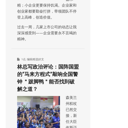
精；小企业更要保持饥渴。企业家和
创业家都要勤奋打拼，带领团队不停
登上高峰，创造价值。
过去一周，几家上市公司的动态让我
深深感受到——企业需要永不言竭的
精神。
9点
,
编辑精选好文
林总写政治评论：国阵国盟
的“马来方程式”敲响全国警
钟 ＂跛脚鸭＂能否找到破
解之道？
森美兰
州权杖
已然交
接，新
任大臣
依斯迈