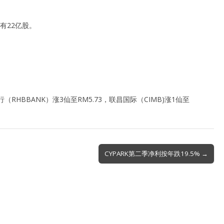
有22亿股。
行（RHBBANK）涨3仙至RM5.73，联昌国际（CIMB)涨1仙至
CYPARK第二季净利按年跌19.5% →