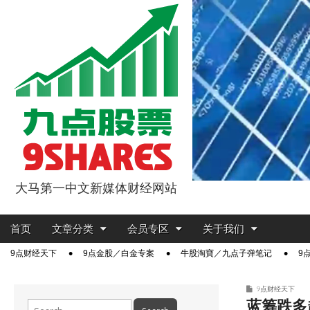
大马第一中文新媒体财经网站
9点股票
Main
Skip
首页
文章分类
会员专区
关于我们
menu
to
Sub
9点财经天下
9点金股／白金专案
牛股淘寶／九点子弹笔记
9
content
menu
9点财经天下
蓝筹跌多起
Search