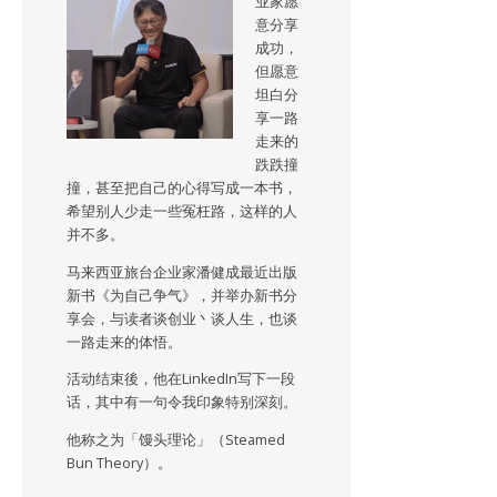
业家愿
意分享
成功，
但愿意
坦白分
享一路
走来的
跌跌撞
撞，甚至把自己的心得写成一本书，
希望别人少走一些冤枉路，这样的人
并不多。
马来西亚旅台企业家潘健成最近出版
新书《为自己争气》，并举办新书分
享会，与读者谈创业丶谈人生，也谈
一路走来的体悟。
活动结束後，他在LinkedIn写下一段
话，其中有一句令我印象特别深刻。
他称之为「馒头理论」（Steamed
Bun Theory）。