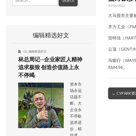
for:
30/06/2022
大马股市主要板
齐力工业（PME
编辑精选好文
贺特佳（HART
云顶（GENTI
9点
,
编辑精选好文
林总周记─企业家匠人精神
马银行（MAYB
追求极致 创造价值路上永
RM4.96。
不停竭
资本市
场永远
Post
← CYPAR
话题不
navigation
断。大
企业永
不停歇
追求进
步，精
益求