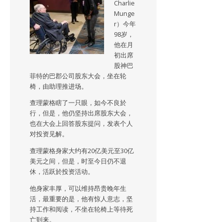
Charlie
Munge
r）今年
98岁，
他在月
初出席
股神巴
菲特的巴郡公司股东大会，坐在轮
椅，由助理推进场。
查理蒙格瞎了一只眼，如今不良於
行，但是，他仍坚持出席股东大会，
也在大会上回答股东提问，发表个人
对投资见解。
查理蒙格身家大约有20亿美元至30亿
美元之间，但是，时至今日仍不退
休，活跃於投资活动。
他身家丰厚，可以维持昂贵晚年生
活，最重要的是，他有惊人意志，坚
持工作和阅读，不坐在轮椅上等待死
亡到来。