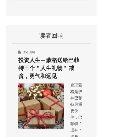
读者回响
读者回响
投资人生 ─ 蒙格送给巴菲
特三个＂人生礼物＂ 戒
贪，勇气和远见
查理蒙
格是股
神巴菲
特最重
要伙
伴，巴
菲特＂
成神＂
过程