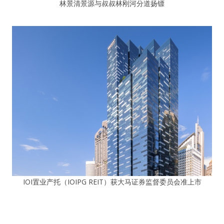
林景清景源与叔叔林刚河分道扬镖
IOI置业产托（IOIPG REIT）获大马证券监督委员会准上市