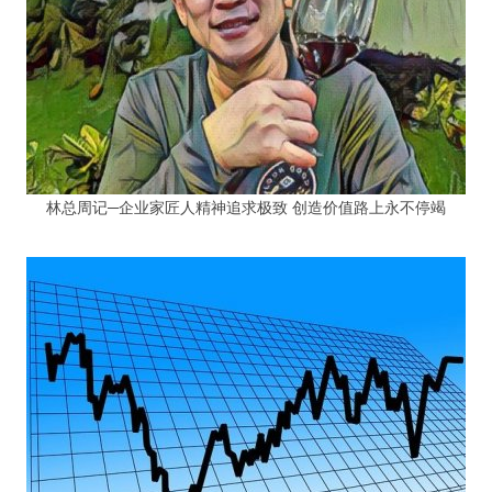
林总周记─企业家匠人精神追求极致 创造价值路上永不停竭