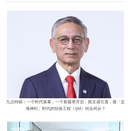
九点特稿︱一个时代落幕，一个新篇章开启：陈文成引退，後「定
海神针」时代的怡保工程（IJM）何去何从？