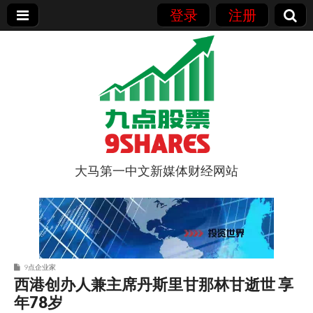
登录
注册
大马第一中文新媒体财经网站
9点股票
9点企业家
西港创办人兼主席丹斯里甘那林甘逝世 享
年78岁