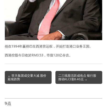
他在1994年赢得巴生西港营运权，开始打造港口业务王国。
西港控股今日收於RM3.53，市值120亿令吉。
Post
← 世天集团成交量大减 股价
二三线股活跃成焦点 银行股
延续跌势
推动KLCI涨8.40点 →
navigation
9点