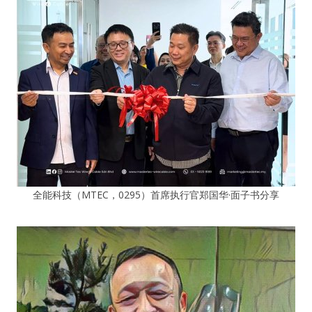
全能科技（MTEC，0295）首席执行官郑国华·面子书分享