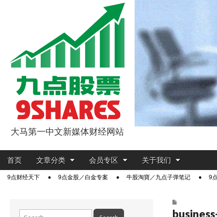
大马第一中文新媒体财经网站
9点股票
Main
Skip
首页
文章分类
会员专区
关于我们
menu
to
Sub
9点财经天下
9点金股／白金专案
牛股淘寶／九点子弹笔记
9
content
menu
busines
Search