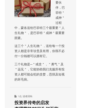
要伙
伴，巴
菲特＂
成神＂
过程
中，蒙各送给巴菲特三个最重要＂人
生礼物＂，是巴菲特＂成神＂最重要
因素。
这三个＂人生礼物＂，送给每一个投
资人都是非常珍贵及有用，你我不必
付一分钱都可以拥有它。
三个礼物是─＂戒贪＂，＂勇气＂及
＂远见＂，它能协助我们克服所有投
资人都可能会犯的贪婪，恐惧及短视
的坏毛病。
9点
,
读者回响
投资界传奇的启发