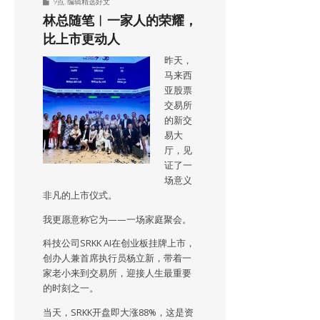
9点
,
编辑精选好文
林总随笔︱一家人的荣耀，
比上市更动人
昨天，
马来西
亚股票
交易所
的新交
易大
厅，见
证了一
场意义
非凡的上市仪式。
我更愿意称它为——一场家庭聚会。
科技公司SRKK AI在创业板挂牌上市，
创办人兼首席执行员杨立新，带着一
家老小来到交易所，迎接人生最重要
的时刻之一。
当天，SRKK开盘即大涨88%，这是资