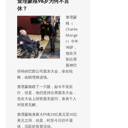
查理蒙格98岁为何不言
休？
查理蒙
格（
Charlie
Munge
r）今年
98岁，
他在月
初出席
股神巴
菲特的巴郡公司股东大会，坐在轮
椅，由助理推进场。
查理蒙格瞎了一只眼，如今不良於
行，但是，他仍坚持出席股东大会，
也在大会上回答股东提问，发表个人
对投资见解。
查理蒙格身家大约有20亿美元至30亿
美元之间，但是，时至今日仍不退
休，活跃於投资活动。