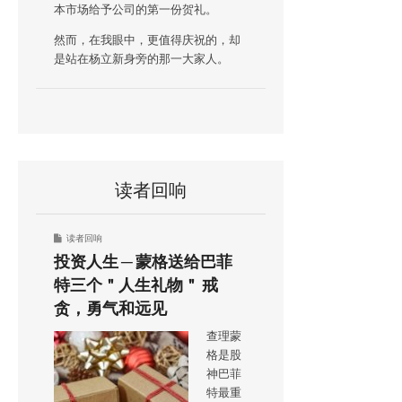
本市场给予公司的第一份贺礼。
然而，在我眼中，更值得庆祝的，却
是站在杨立新身旁的那一大家人。
读者回响
读者回响
投资人生 ─ 蒙格送给巴菲
特三个＂人生礼物＂ 戒
贪，勇气和远见
查理蒙
格是股
神巴菲
特最重