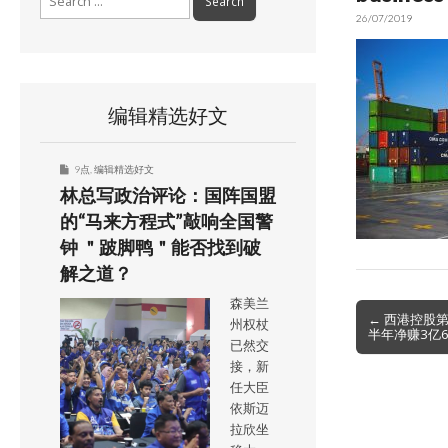
for:
26/07/2019
编辑精选好文
9点
,
编辑精选好文
林总写政治评论：国阵国盟
的“马来方程式”敲响全国警
钟 ＂跛脚鸭＂能否找到破
解之道？
森美兰
Post
← 西港控股第
州权杖
半年净赚3亿6
navigation
已然交
接，新
任大臣
依斯迈
拉欣坐