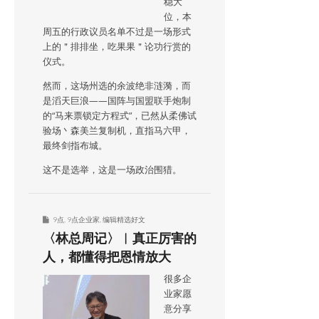
稳大
位，本
周五的行政议员名单不过是一场形式
上的＂排排坐，吃果果＂论功行赏的
仪式。
然而，这场州选的余波绝非涟漪，而
是滔天巨浪——国阵与国盟联手炮制
的“马来票锁定方程式”，已然从柔佛试
验场丶森美兰复制机，直指马六甲，
最终剑指布城。
这不是选举，这是一场政治围猎。
9点
,
9点企业家
,
编辑精选好文
〈林总周记〉︱真正厉害的
人，都懂得把恩情放大
很多企
业家愿
意分享