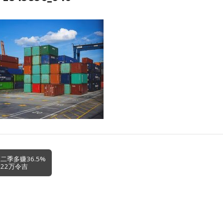
二季多赚36.5%
22万令吉