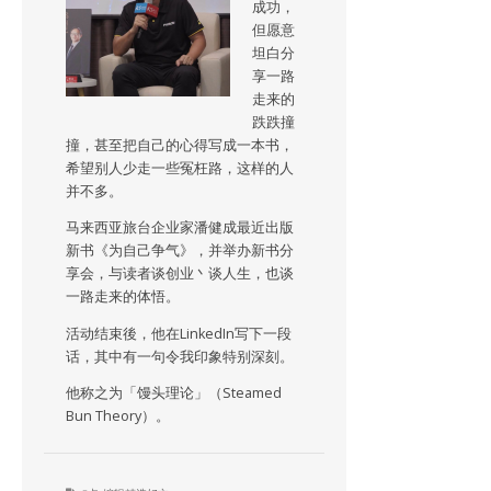
成功，
但愿意
坦白分
享一路
走来的
跌跌撞
撞，甚至把自己的心得写成一本书，
希望别人少走一些冤枉路，这样的人
并不多。
马来西亚旅台企业家潘健成最近出版
新书《为自己争气》，并举办新书分
享会，与读者谈创业丶谈人生，也谈
一路走来的体悟。
活动结束後，他在LinkedIn写下一段
话，其中有一句令我印象特别深刻。
他称之为「馒头理论」（Steamed
Bun Theory）。