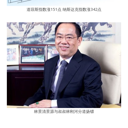
道琼斯指数涨151点 纳斯达克指数涨342点
林景清景源与叔叔林刚河分道扬镖