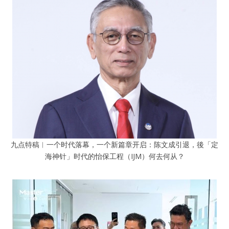
九点特稿︱一个时代落幕，一个新篇章开启：陈文成引退，後「定
海神针」时代的怡保工程（IJM）何去何从？