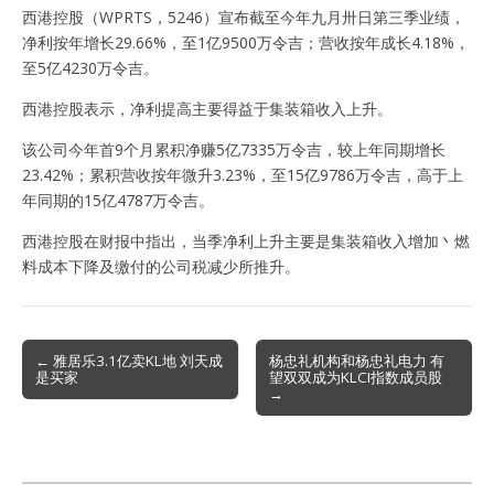
西港控股（WPRTS，5246）宣布截至今年九月卅日第三季业绩，
净利按年增长29.66%，至1亿9500万令吉；营收按年成长4.18%，
至5亿4230万令吉。
西港控股表示，净利提高主要得益于集装箱收入上升。
该公司今年首9个月累积净赚5亿7335万令吉，较上年同期增长
23.42%；累积营收按年微升3.23%，至15亿9786万令吉，高于上
年同期的15亿4787万令吉。
西港控股在财报中指出，当季净利上升主要是集装箱收入增加丶燃
料成本下降及缴付的公司税减少所推升。
Post
← 雅居乐3.1亿卖KL地 刘天成
杨忠礼机构和杨忠礼电力 有
是买家
望双双成为KLCI指数成员股
navigation
→