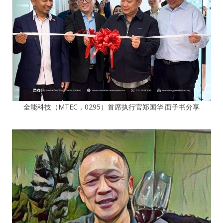
全能科技（MTEC，0295）首席执行官郑国华·面子书分享