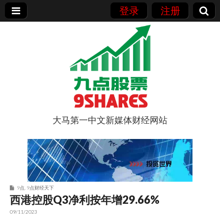
登录
注册
大马第一中文新媒体财经网站
9点股票
9点
,
9点财经天下
西港控股Q3净利按年增29.66%
09/11/2023