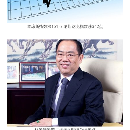
道琼斯指数涨151点 纳斯达克指数涨342点
林景清景源与叔叔林刚河分道扬镖