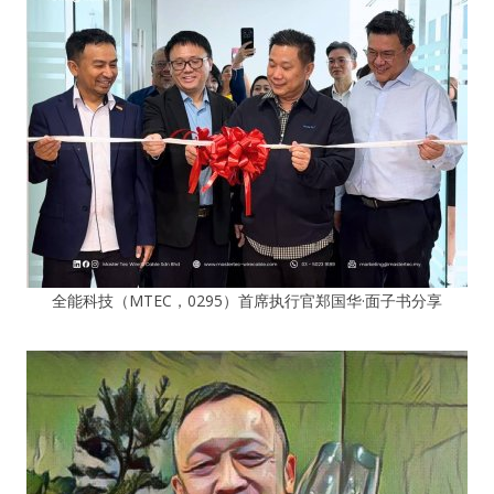
全能科技（MTEC，0295）首席执行官郑国华·面子书分享