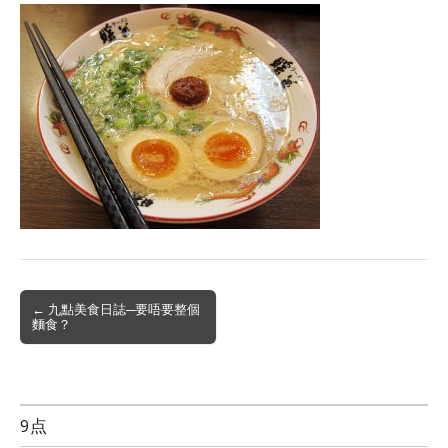
Post
← 九點美食日誌─要唔要整個
麵食？
navigation
9点