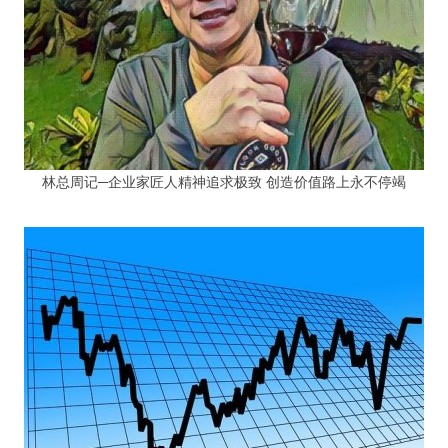
林总周记─企业家匠人精神追求极致 创造价值路上永不停竭