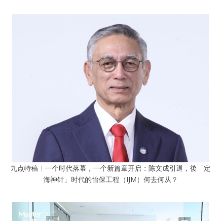
九点特稿︱一个时代落幕，一个新篇章开启：陈文成引退，後「定
海神针」时代的怡保工程（IJM）何去何从？