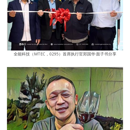
全能科技（MTEC，0295）首席执行官郑国华·面子书分享