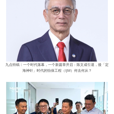
九点特稿︱一个时代落幕，一个新篇章开启：陈文成引退，後「定
海神针」时代的怡保工程（IJM）何去何从？