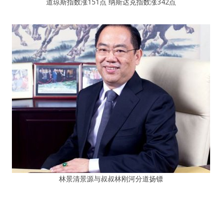
道琼斯指数涨151点 纳斯达克指数涨342点
林景清景源与叔叔林刚河分道扬镖