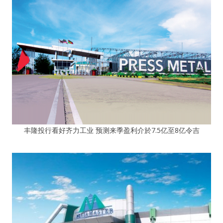
丰隆投行看好齐力工业 预测来季盈利介於7.5亿至8亿令吉