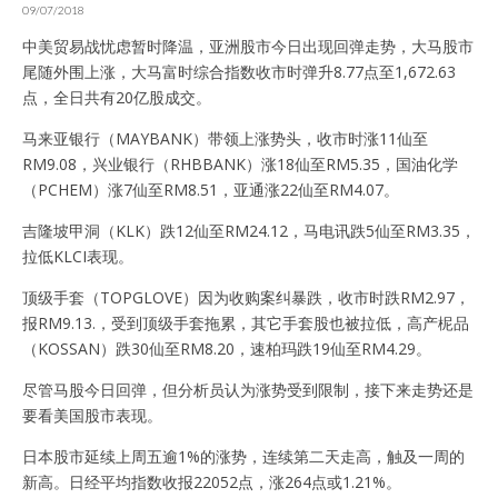
09/07/2018
中美贸易战忧虑暂时降温，亚洲股市今日出现回弹走势，大马股市
尾随外围上涨，大马富时综合指数收市时弹升8.77点至1,672.63
点，全日共有20亿股成交。
马来亚银行（MAYBANK）带领上涨势头，收市时涨11仙至
RM9.08，兴业银行（RHBBANK）涨18仙至RM5.35，国油化学
（PCHEM）涨7仙至RM8.51，亚通涨22仙至RM4.07。
吉隆坡甲洞（KLK）跌12仙至RM24.12，马电讯跌5仙至RM3.35，
拉低KLCI表现。
顶级手套（TOPGLOVE）因为收购案纠暴跌，收市时跌RM2.97，
报RM9.13.，受到顶级手套拖累，其它手套股也被拉低，高产柅品
（KOSSAN）跌30仙至RM8.20，速柏玛跌19仙至RM4.29。
尽管马股今日回弹，但分析员认为涨势受到限制，接下来走势还是
要看美国股市表现。
日本股市延续上周五逾1%的涨势，连续第二天走高，触及一周的
新高。日经平均指数收报22052点，涨264点或1.21%。