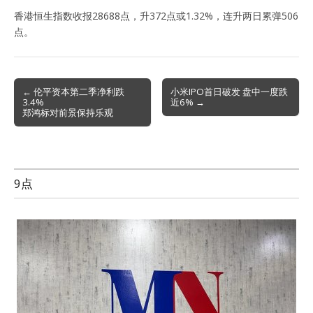
香港恒生指数收报28688点，升372点或1.32%，连升两日累弹506
点。
Post
← 伦平资本第二季净利跌
小米IPO首日破发 盘中一度跌
3.4%
近6% →
navigation
郑鸿标对前景保持乐观
9点