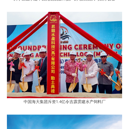
中国海大集团斥资1.4亿令吉霹雳建水产饲料厂