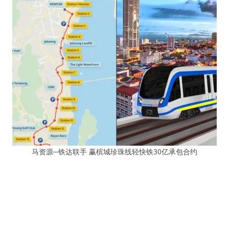
马资源─铁达联手 赢槟城珍珠线轻快铁30亿承包合约