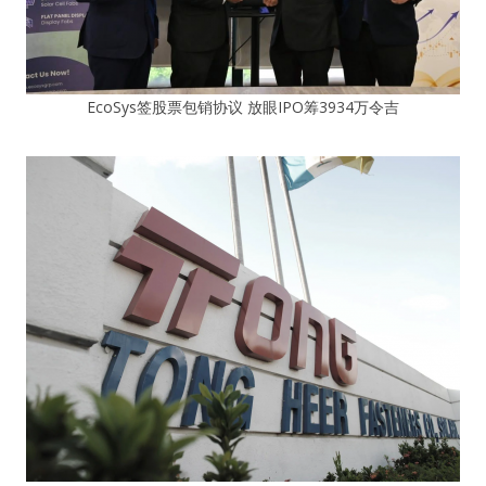
EcoSys签股票包销协议 放眼IPO筹3934万令吉