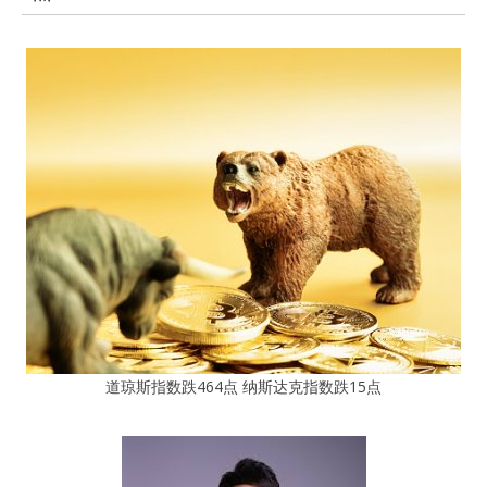
道琼斯指数跌464点 纳斯达克指数跌15点