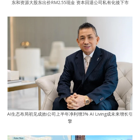
东和资源大股东出价RM2.55现金 资本回退公司私有化後下市
AI生态布局初见成效i公司上半年净利增3% AI Living成未来增长引
擎