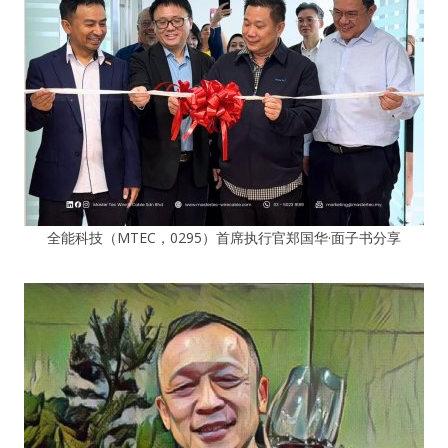
全能科技（MTEC，0295）首席执行官郑国华·面子书分享