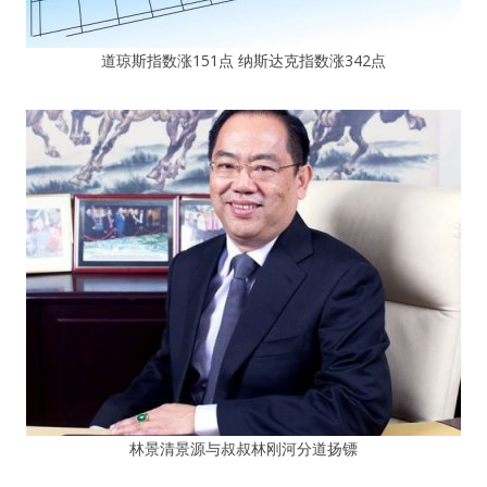
道琼斯指数涨151点 纳斯达克指数涨342点
林景清景源与叔叔林刚河分道扬镖