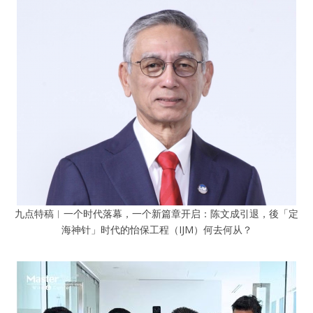
九点特稿︱一个时代落幕，一个新篇章开启：陈文成引退，後「定
海神针」时代的怡保工程（IJM）何去何从？