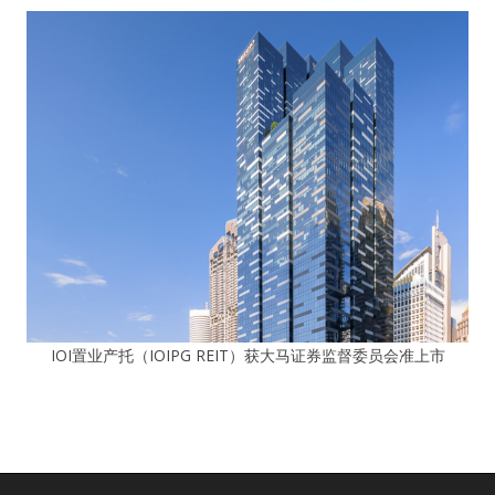
IOI置业产托（IOIPG REIT）获大马证券监督委员会准上市