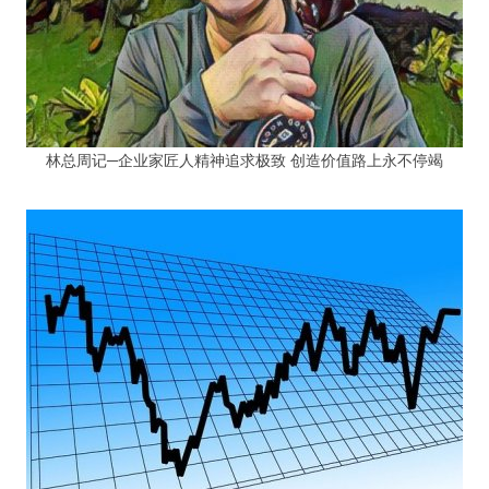
林总周记─企业家匠人精神追求极致 创造价值路上永不停竭