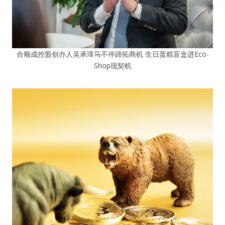
合顺成控股创办人吴承璋马不停蹄拓商机 生日蛋糕盲盒进Eco-
Shop现契机