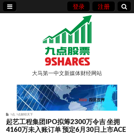
登录
注册
大马第一中文新媒体财经网站
9点股票
9点
,
9点财经天下
起艺工程集团IPO拟筹2300万令吉 坐拥
4160万未入账订单 预定6月30日上市ACE