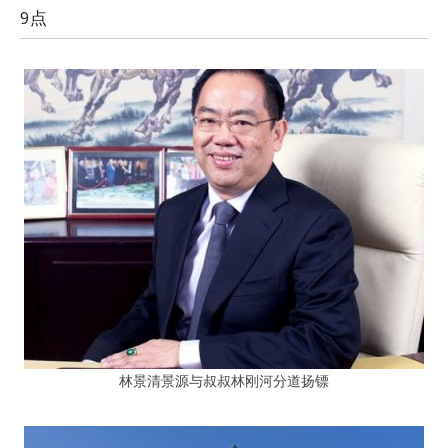
9点
林景清景源与叔叔林刚河分道扬镖