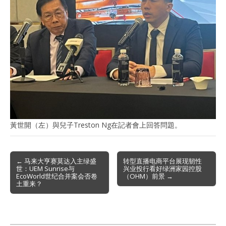
黃世開（左）與兒子Treston Ng在記者會上回答問題。
Post
← 马来大亨赛莫达入主绿盛
转型直播电商平台展现韧性
世：UEM Sunrise与
兴业投行看好绿洲家园控股
navigation
EcoWorld世纪合并案会否卷
（OHM）前景 →
土重来？