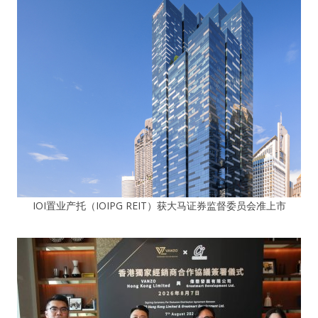
IOI置业产托（IOIPG REIT）获大马证券监督委员会准上市