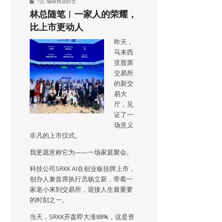
9点
,
编辑精选好文
林总随笔︱一家人的荣耀，
比上市更动人
昨天，
马来西
亚股票
交易所
的新交
易大
厅，见
证了一
场意义
非凡的上市仪式。
我更愿意称它为——一场家庭聚会。
科技公司SRKK AI在创业板挂牌上市，
创办人兼首席执行员杨立新，带着一
家老小来到交易所，迎接人生最重要
的时刻之一。
当天，SRKK开盘即大涨88%，这是资