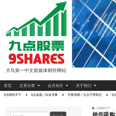
大马第一中文新媒体财经网站
9点股票
Main
Skip
首页
文章分类
会员专区
关于我们
menu
to
Sub
9点财经天下
9点金股／白金专案
牛股淘寶／九点子弹笔记
9
content
menu
9点财经天下
趁低吸购大
Search