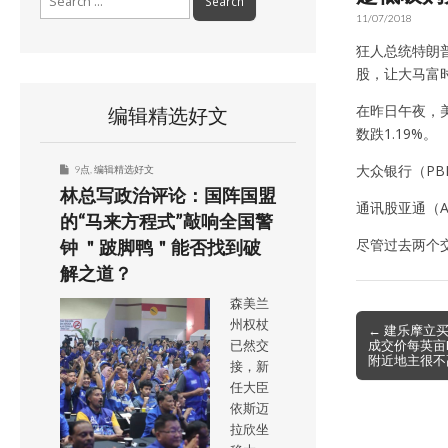
for:
11/07/2018
狂人总统特朗
股，让大马富时
在昨日午夜，美
编辑精选好文
数跌1.19%。
大众银行（PBB
9点
,
编辑精选好文
林总写政治评论：国阵国盟
通讯股亚通（AX
的“马来方程式”敲响全国警
尽管过去两个
钟 ＂跛脚鸭＂能否找到破
解之道？
森美兰
Post
州权杖
← 建乐摩立
成交价每英亩RM
已然交
navigation
附近地主很不
接，新
任大臣
依斯迈
拉欣坐