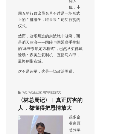
稳大
位，本
周五的行政议员名单不过是一场形式
上的＂排排坐，吃果果＂论功行赏的
仪式。
然而，这场州选的余波绝非涟漪，而
是滔天巨浪——国阵与国盟联手炮制
的“马来票锁定方程式”，已然从柔佛试
验场丶森美兰复制机，直指马六甲，
最终剑指布城。
这不是选举，这是一场政治围猎。
9点
,
9点企业家
,
编辑精选好文
〈林总周记〉︱真正厉害的
人，都懂得把恩情放大
很多企
业家愿
意分享