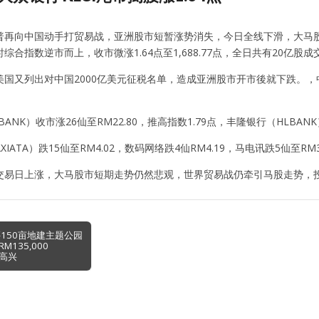
普再向中国动手打贸易战，亚洲股市短暂涨势消失，今日全线下滑，大马
综合指数逆市而上，收市微涨1.64点至1,688.77点，全日共有20亿股成
国又列出对中国2000亿美元征税名单，造成亚洲股市开市後就下跌。，中国
ANK）收市涨26仙至RM22.80，推高指数1.79点，丰隆银行（HLBANK）
IATA）跌15仙至RM4.02，数码网络跌4仙RM4.19，马电讯跌5仙至RM
交易日上涨，大马股市短期走势仍然悲观，世界贸易战仍牵引马股走势，
买150亩地建主题公园
135,000
高兴