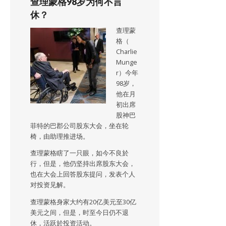
查理蒙格98岁为何不言
休？
查理蒙
格（
Charlie
Munge
r）今年
98岁，
他在月
初出席
股神巴
菲特的巴郡公司股东大会，坐在轮
椅，由助理推进场。
查理蒙格瞎了一只眼，如今不良於
行，但是，他仍坚持出席股东大会，
也在大会上回答股东提问，发表个人
对投资见解。
查理蒙格身家大约有20亿美元至30亿
美元之间，但是，时至今日仍不退
休，活跃於投资活动。