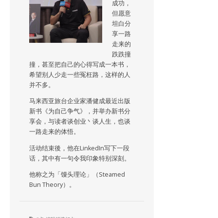
成功，
但愿意
坦白分
享一路
走来的
跌跌撞
撞，甚至把自己的心得写成一本书，
希望别人少走一些冤枉路，这样的人
并不多。
马来西亚旅台企业家潘健成最近出版
新书《为自己争气》，并举办新书分
享会，与读者谈创业丶谈人生，也谈
一路走来的体悟。
活动结束後，他在LinkedIn写下一段
话，其中有一句令我印象特别深刻。
他称之为「馒头理论」（Steamed
Bun Theory）。