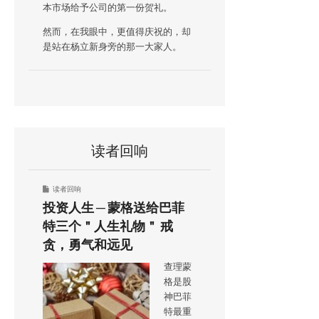
本市场给予公司的第一份贺礼。
然而，在我眼中，更值得庆祝的，却
是站在杨立新身旁的那一大家人。
读者回响
读者回响
投资人生 ─ 蒙格送给巴菲
特三个＂人生礼物＂ 戒
贪，勇气和远见
查理蒙
格是股
神巴菲
特最重