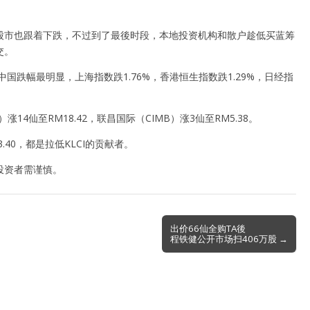
股市也跟着下跌，不过到了最後时段，本地投资机构和散户趁低买蓝筹
交。
跌幅最明显，上海指数跌1.76%，香港恒生指数跌1.29%，日经指
涨14仙至RM18.42，联昌国际（CIMB）涨3仙至RM5.38。
3.40，都是拉低KLCI的贡献者。
投资者需谨慎。
出价66仙全购TA後
程铁健公开市场扫406万股 →