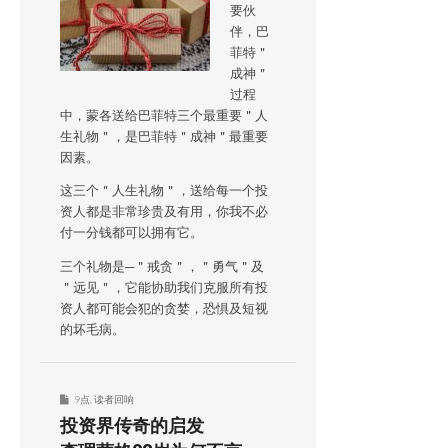
要伙
伴，巴
菲特＂
成神＂
过程
中，蒙各送给巴菲特三个最重要＂人
生礼物＂，是巴菲特＂成神＂最重要
因素。
这三个＂人生礼物＂，送给每一个投
资人都是非常珍贵及有用，你我不必
付一分钱都可以拥有它。
三个礼物是─＂戒贪＂，＂勇气＂及
＂远见＂，它能协助我们克服所有投
资人都可能会犯的贪婪，恐惧及短视
的坏毛病。
9点
,
读者回响
投资界传奇的启发