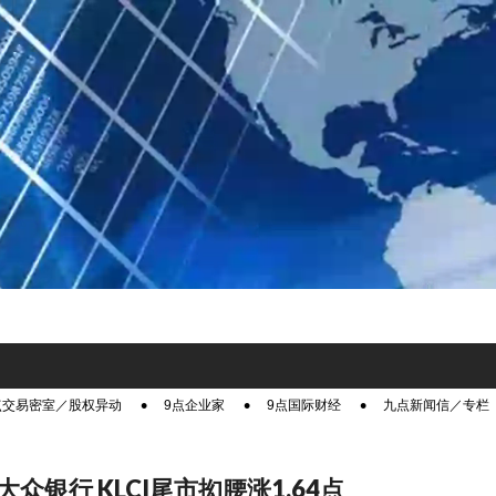
点交易密室／股权异动
9点企业家
9点国际财经
九点新闻信／专栏
众银行 KLCI尾市抝腰涨1.64点