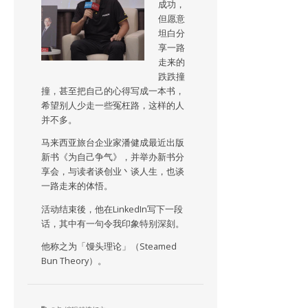
成功，
但愿意
坦白分
享一路
走来的
跌跌撞
撞，甚至把自己的心得写成一本书，
希望别人少走一些冤枉路，这样的人
并不多。
马来西亚旅台企业家潘健成最近出版
新书《为自己争气》，并举办新书分
享会，与读者谈创业丶谈人生，也谈
一路走来的体悟。
活动结束後，他在LinkedIn写下一段
话，其中有一句令我印象特别深刻。
他称之为「馒头理论」（Steamed
Bun Theory）。