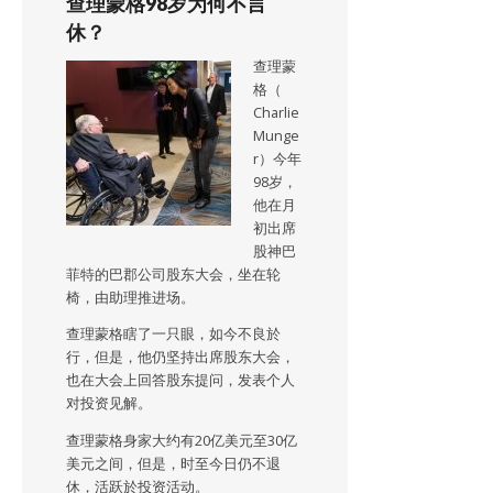
查理蒙格98岁为何不言
休？
查理蒙
格（
Charlie
Munge
r）今年
98岁，
他在月
初出席
股神巴
菲特的巴郡公司股东大会，坐在轮
椅，由助理推进场。
查理蒙格瞎了一只眼，如今不良於
行，但是，他仍坚持出席股东大会，
也在大会上回答股东提问，发表个人
对投资见解。
查理蒙格身家大约有20亿美元至30亿
美元之间，但是，时至今日仍不退
休，活跃於投资活动。