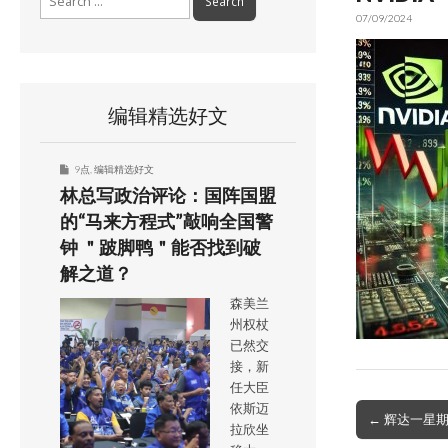
for:
07/09/2024
编辑精选好文
9点
,
编辑精选好文
林总写政治评论：国阵国盟
的“马来方程式”敲响全国警
钟 ＂跛脚鸭＂能否找到破
解之道？
森美兰
州权杖
已然交
接，新
任大臣
依斯迈
Post
← 辉达一星
拉欣坐
navigation