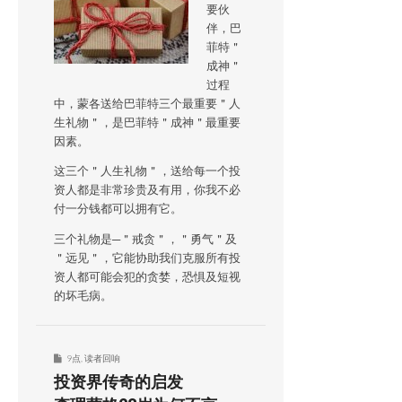
要伙
伴，巴
菲特＂
成神＂
过程
中，蒙各送给巴菲特三个最重要＂人
生礼物＂，是巴菲特＂成神＂最重要
因素。
这三个＂人生礼物＂，送给每一个投
资人都是非常珍贵及有用，你我不必
付一分钱都可以拥有它。
三个礼物是─＂戒贪＂，＂勇气＂及
＂远见＂，它能协助我们克服所有投
资人都可能会犯的贪婪，恐惧及短视
的坏毛病。
9点
,
读者回响
投资界传奇的启发