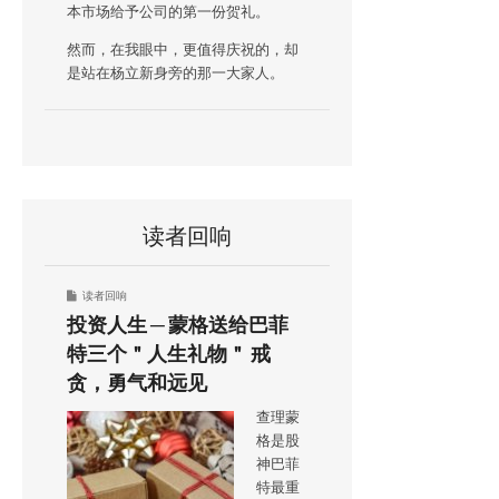
本市场给予公司的第一份贺礼。
然而，在我眼中，更值得庆祝的，却
是站在杨立新身旁的那一大家人。
读者回响
读者回响
投资人生 ─ 蒙格送给巴菲
特三个＂人生礼物＂ 戒
贪，勇气和远见
查理蒙
格是股
神巴菲
特最重