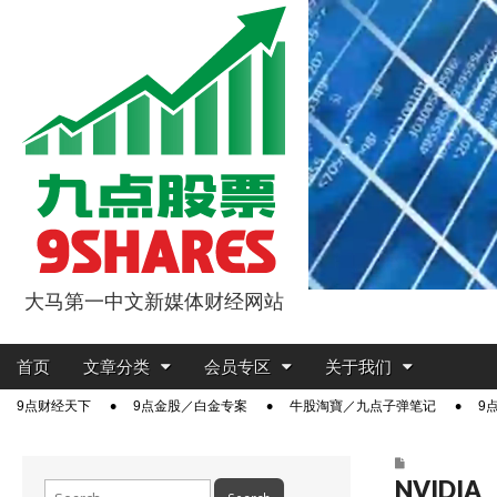
大马第一中文新媒体财经网站
9点股票
Main
Skip
首页
文章分类
会员专区
关于我们
menu
to
Sub
9点财经天下
9点金股／白金专案
牛股淘寶／九点子弹笔记
9
content
menu
NVIDIA
Search