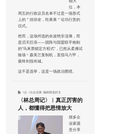
稳大
位，本
周五的行政议员名单不过是一场形式
上的＂排排坐，吃果果＂论功行赏的
仪式。
然而，这场州选的余波绝非涟漪，而
是滔天巨浪——国阵与国盟联手炮制
的“马来票锁定方程式”，已然从柔佛试
验场丶森美兰复制机，直指马六甲，
最终剑指布城。
这不是选举，这是一场政治围猎。
9点
,
9点企业家
,
编辑精选好文
〈林总周记〉︱真正厉害的
人，都懂得把恩情放大
很多企
业家愿
意分享