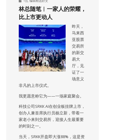
9点
,
编辑精选好文
林总随笔︱一家人的荣耀，
比上市更动人
昨天，
马来西
亚股票
交易所
的新交
易大
厅，见
证了一
场意义
非凡的上市仪式。
我更愿意称它为——一场家庭聚会。
科技公司SRKK AI在创业板挂牌上市，
创办人兼首席执行员杨立新，带着一
家老小来到交易所，迎接人生最重要
的时刻之一。
当天，SRKK开盘即大涨88%，这是资