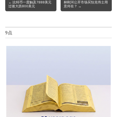
Post
← 比特币一度触及7888美元
林刚河公开市场买怡克伟士用
过後大跌800美元
意何在？ →
navigation
9点