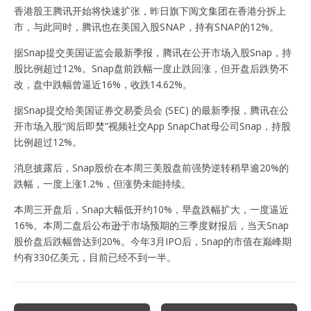
香港股王腾讯开始将快速扩张，昨日旗下阅文集团在香港分拆上
市，与此同时，腾讯也在美国入股SNAP，持有SNAP的12%。
据Snap提交美国证监会最新季报，腾讯在公开市场入股Snap，持
股比例超过12%。Snap盘前跌幅一度止跌回涨，但开盘后跌势不
改，盘中跌幅曾逼近16%，收跌14.62%。
据Snap提交给美国证券交易委员会 (SEC) 的最新季报，腾讯在公
开市场入股“阅后即焚”视频社交App SnapChat母公司Snap，持股
比例超过12%。
消息披露后，Snap股价在本周三美股盘前强势逆转稍早逾20%的
跌幅，一度上涨1.2%，但涨势未能持续。
本周三开盘后，Snap大幅低开约10%，早盘跌幅扩大，一度逼近
16%。本周二盘后公布逊于市场预期的三季度财报后，当天Snap
股价盘后跌幅曾达到20%。今年3月IPO后，Snap的市值在巅峰期
约有330亿美元，目前已经不到一半。