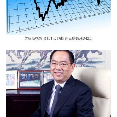
道琼斯指数涨151点 纳斯达克指数涨342点