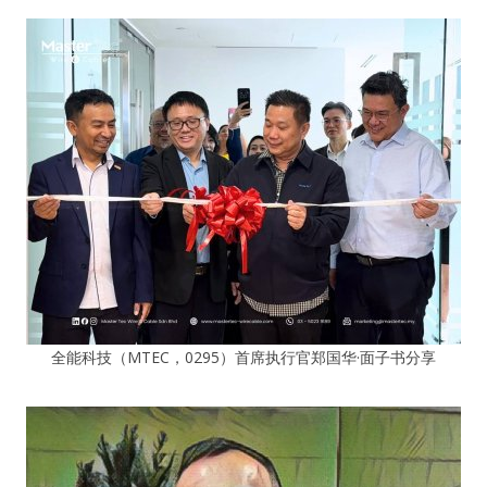
全能科技（MTEC，0295）首席执行官郑国华·面子书分享