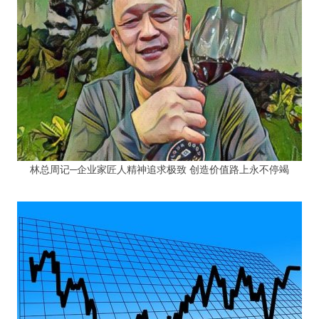
林总周记─企业家匠人精神追求极致 创造价值路上永不停竭