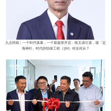
九点特稿︱一个时代落幕，一个新篇章开启：陈文成引退，後「定
海神针」时代的怡保工程（IJM）何去何从？