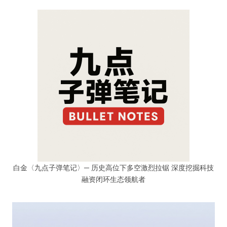
白金〈九点子弹笔记〉─ 历史高位下多空激烈拉锯 深度挖掘科技
融资闭环生态领航者