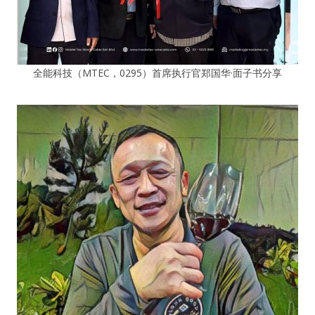
全能科技（MTEC，0295）首席执行官郑国华·面子书分享