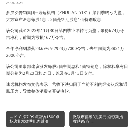
24/01/2024
多层次传销集团─速远机构（ZHULIAN 5131）第四季转亏为盈，
大方宣布派息每股1息，3仙是终期股息1仙特别股息。
该公司截至2023年11月30日第四季业绩转亏为盈，录得674万令
吉净利，前期为亏损167万令吉。
全年净利则滑落23.69%至2923万7000令吉，去年同期为3831万
2000令吉。
该公司董事部建议派发每股3仙中期息和1仙特别息，除权和享有日
期分别为2月20日和21日，以及在3月13日支付。
速远机构发布文告表示，营收下跌归因于当前不利的经济状况和通
胀压力，导致整体消费者开销疲软。
Post
← KLCI涨7.99点重访1500点
微软市值破3兆美元 道琼斯指
杨忠礼双雄秀肌肉继涨
数跌99点 →
navigation