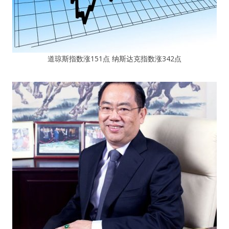
道琼斯指数涨151点 纳斯达克指数涨342点