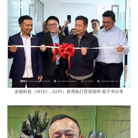
全能科技（MTEC，0295）首席执行官郑国华·面子书分享