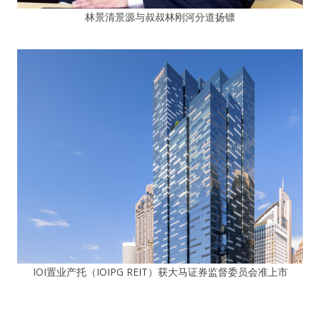
林景清景源与叔叔林刚河分道扬镖
IOI置业产托（IOIPG REIT）获大马证券监督委员会准上市