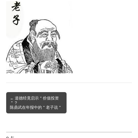
Post
← 道德经竟启示＂价值投资
＂？
navigation
陈鼎武在年报中的＂老子说＂