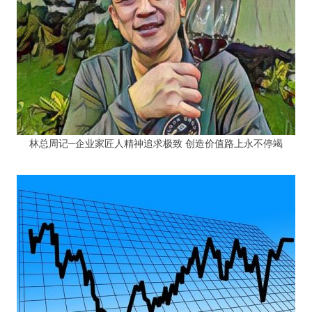
林总周记─企业家匠人精神追求极致 创造价值路上永不停竭