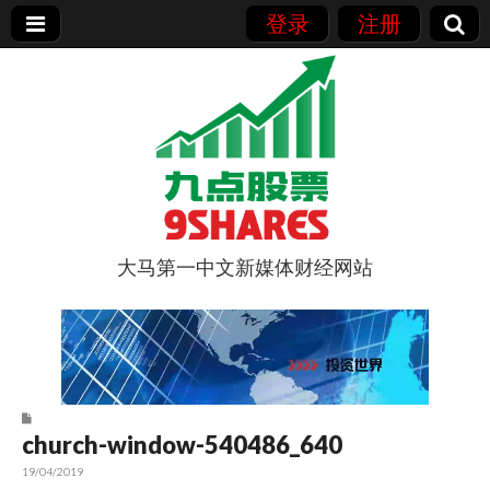
登录
注册
大马第一中文新媒体财经网站
9点股票
church-window-540486_640
19/04/2019