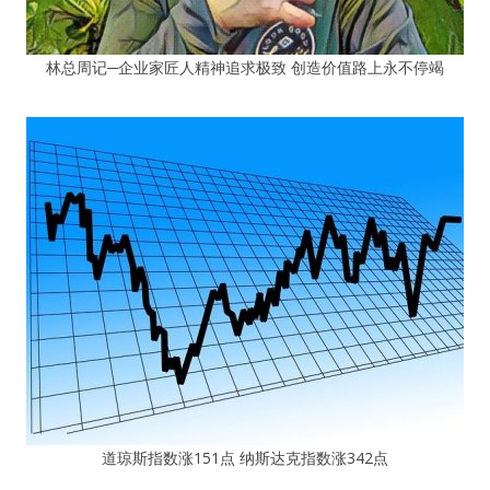
林总周记─企业家匠人精神追求极致 创造价值路上永不停竭
道琼斯指数涨151点 纳斯达克指数涨342点