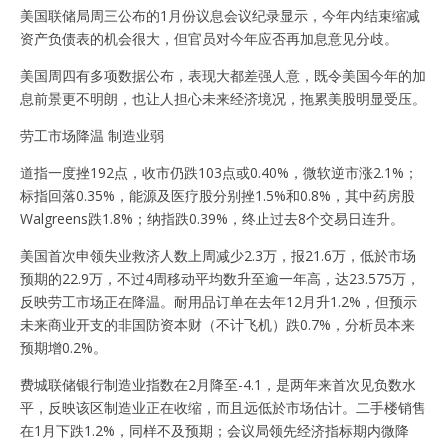
美国联储局周三公布的1月份议息会议纪录显示，今年内结束缩减
资产负债表的机会很大，但官员对今年应否再加息意见分歧。
美国周四有多项数据公布，表现大都差强人意，既令美国今年的加
息前景更不明朗，也让人担心未来经济境况，拖累美股明显受压。
劳工市场降温 制造业弱
道指一度挫192点，收市仍跌103点或0.40%，微软逆市涨2.1%；
标指回落0.35%，能源及医疗股分别挫1.5%和0.8%，其中药房股
Walgreens跌1.8%；纳指跌0.39%，终止过去8个交易日连升。
美国首次申领失业救济人数上周减少2.3万，报21.6万，低於市场
预期的22.9万，不过4周移动平均数升至逾一年高，达23.575万，
反映劳工市场正在降温。耐用品订单在去年12月升1.2%，但预示
未来商业开支的非国防资本财（不计飞机）跌0.7%，分析员本来
预期增0.2%。
费城联储银行制造业指数在2月降至-4.1，是两年来首次见负数水
平，反映该区制造业正在收缩，而且远低於市场估计。二手楼销售
在1月下跌1.2%，同样不及预期；会议局领先经济指标期内微降