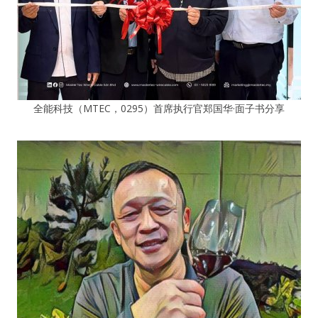
全能科技（MTEC，0295）首席执行官郑国华·面子书分享