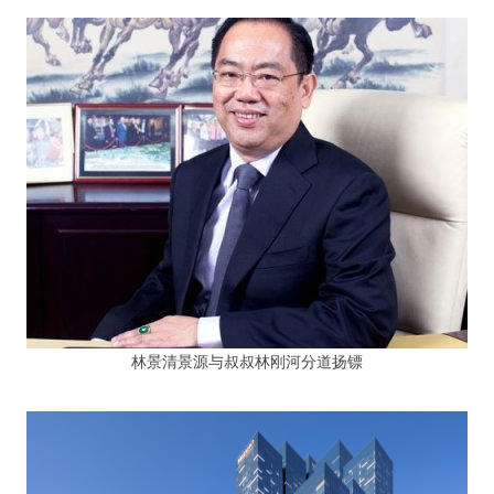
林景清景源与叔叔林刚河分道扬镖