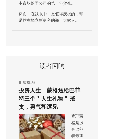
本市场给予公司的第一份贺礼。
然而，在我眼中，更值得庆祝的，却
是站在杨立新身旁的那一大家人。
读者回响
读者回响
投资人生 ─ 蒙格送给巴菲
特三个＂人生礼物＂ 戒
贪，勇气和远见
查理蒙
格是股
神巴菲
特最重