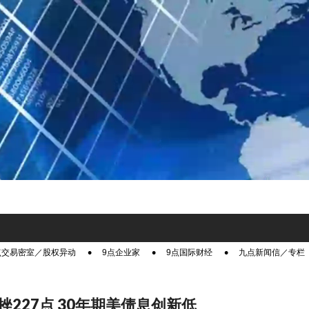
点交易密室／股权异动
9点企业家
9点国际财经
九点新闻信／专栏
挫227点 30年期美债息创新低