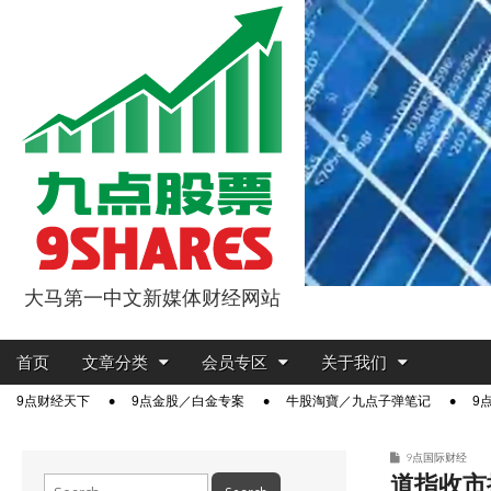
大马第一中文新媒体财经网站
9点股票
Main
Skip
首页
文章分类
会员专区
关于我们
menu
to
Sub
9点财经天下
9点金股／白金专案
牛股淘寶／九点子弹笔记
9
content
menu
9点国际财经
道指收市
Search