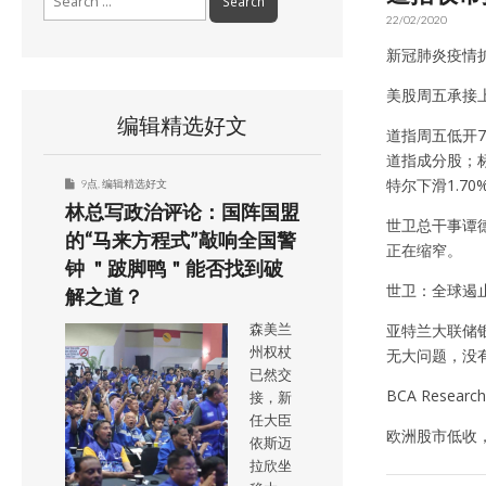
for:
22/02/2020
新冠肺炎疫情
美股周五承接上
编辑精选好文
道指周五低开7
道指成分股；标指
特尔下滑1.70
9点
,
编辑精选好文
林总写政治评论：国阵国盟
世卫总干事谭德
的“马来方程式”敲响全国警
正在缩窄。
钟 ＂跛脚鸭＂能否找到破
世卫：全球遏
解之道？
亚特兰大联储银
森美兰
州权杖
无大问题，没
已然交
BCA Res
接，新
任大臣
欧洲股市低收，泛
依斯迈
拉欣坐