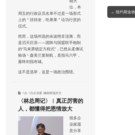
稳大
位，本
Post
← 纽约期金收
周五的行政议员名单不过是一场形式
navigation
上的＂排排坐，吃果果＂论功行赏的
仪式。
然而，这场州选的余波绝非涟漪，而
是滔天巨浪——国阵与国盟联手炮制
的“马来票锁定方程式”，已然从柔佛试
验场丶森美兰复制机，直指马六甲，
最终剑指布城。
这不是选举，这是一场政治围猎。
9点
,
9点企业家
,
编辑精选好文
〈林总周记〉︱真正厉害的
人，都懂得把恩情放大
很多企
业家愿
意分享