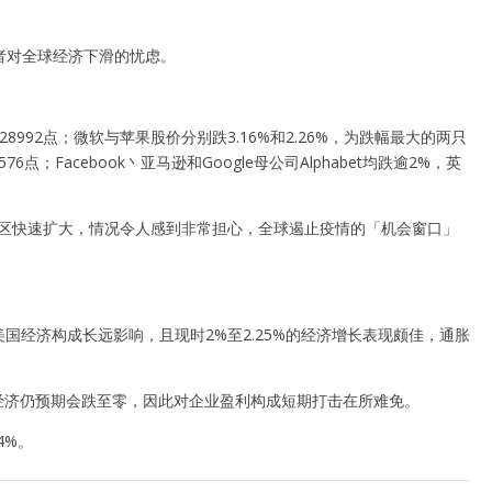
者对全球经济下滑的忧虑。
28992点；微软与苹果股价分别跌3.16%和2.26%，为跌幅最大的两只
点；Facebook丶亚马逊和Google母公司Alphabet均跌逾2%，英
中国以外地区快速扩大，情况令人感到非常担心，全球遏止疫情的「机会窗口」
对美国经济构成长远影响，且现时2%至2.25%的经济增长表现颇佳，通胀
，首季全球经济仍预期会跌至零，因此对企业盈利构成短期打击在所难免。
4%。