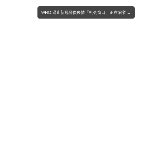
WHO:遏止新冠肺炎疫情「机会窗口」正在缩窄 →