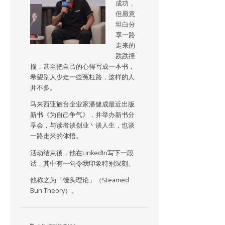
成功，
但愿意
坦白分
享一路
走来的
跌跌撞
撞，甚至把自己的心得写成一本书，
希望别人少走一些冤枉路，这样的人
并不多。
马来西亚旅台企业家潘健成最近出版
新书《为自己争气》，并举办新书分
享会，与读者谈创业丶谈人生，也谈
一路走来的体悟。
活动结束後，他在LinkedIn写下一段
话，其中有一句令我印象特别深刻。
他称之为「馒头理论」（Steamed
Bun Theory）。