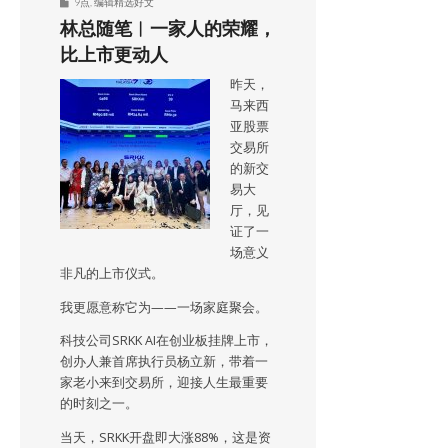
9点
,
编辑精选好文
林总随笔︱一家人的荣耀，
比上市更动人
昨天，
马来西
亚股票
交易所
的新交
易大
厅，见
证了一
场意义
非凡的上市仪式。
我更愿意称它为——一场家庭聚会。
科技公司SRKK AI在创业板挂牌上市，
创办人兼首席执行员杨立新，带着一
家老小来到交易所，迎接人生最重要
的时刻之一。
当天，SRKK开盘即大涨88%，这是资