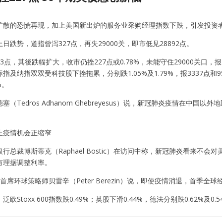
扩散的恐慌再现，加上美国新出炉的服务业采购经理指数下跌，引发投资
日跌势，道指曾泻327点，再失29000关，即市低见28892点。
3点，其後跌幅扩大，收市仍挫227点或0.78%，未能守住29000关口，报
及纳指双双受科技股下挫拖累，分别跌1.05%及1.79%，报3337点和9576
%。
塞（Tedros Adhanom Ghebreyesus）说，新冠肺炎疫情在
止疫情机会正缩窄
行总裁博斯蒂克（Raphael Bostic）在访问中称，新冠肺炎看来不会
有理据调整利率。
earch首席环球策略师贝雷辛（Peter Berezin）说，即使疫情消退
欧Stoxx 600指数跌0.49%；英股下滑0.44%，德法分别跌0.62%及0.5