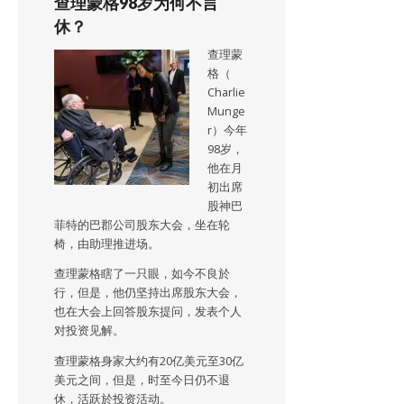
查理蒙格98岁为何不言
休？
查理蒙
格（
Charlie
Munge
r）今年
98岁，
他在月
初出席
股神巴
菲特的巴郡公司股东大会，坐在轮
椅，由助理推进场。
查理蒙格瞎了一只眼，如今不良於
行，但是，他仍坚持出席股东大会，
也在大会上回答股东提问，发表个人
对投资见解。
查理蒙格身家大约有20亿美元至30亿
美元之间，但是，时至今日仍不退
休，活跃於投资活动。