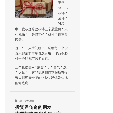
要伙
伴，巴
菲特＂
成神＂
过程
中，蒙各送给巴菲特三个最重要＂人
生礼物＂，是巴菲特＂成神＂最重要
因素。
这三个＂人生礼物＂，送给每一个投
资人都是非常珍贵及有用，你我不必
付一分钱都可以拥有它。
三个礼物是─＂戒贪＂，＂勇气＂及
＂远见＂，它能协助我们克服所有投
资人都可能会犯的贪婪，恐惧及短视
的坏毛病。
9点
,
读者回响
投资界传奇的启发