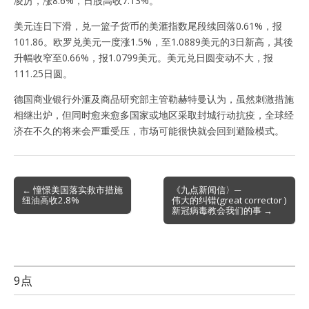
凌厉，涨8.6%，日股高收7.13%。
美元连日下滑，兑一篮子货币的美滙指数尾段续回落0.61%，报
101.86。欧罗兑美元一度涨1.5%，至1.0889美元的3日新高，其後
升幅收窄至0.66%，报1.0799美元。美元兑日圆变动不大，报
111.25日圆。
德国商业银行外滙及商品研究部主管勒赫特曼认为，虽然刺激措施
相继出炉，但同时愈来愈多国家或地区采取封城行动抗疫，全球经
济在不久的将来会严重受压，市场可能很快就会回到避险模式。
Post
← 憧憬美国落实救市措施
《九点新闻信〉─
纽油高收2.8%
伟大的纠错(great corrector )
navigation
新冠病毒教会我们的事 →
9点