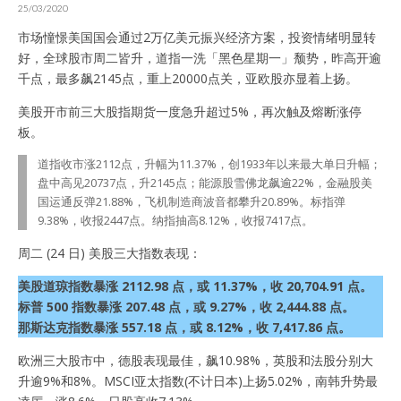
25/03/2020
市场憧憬美国国会通过2万亿美元振兴经济方案，投资情绪明显转
好，全球股市周二皆升，道指一洗「黑色星期一」颓势，昨高开逾
千点，最多飙2145点，重上20000点关，亚欧股亦显着上扬。
美股开市前三大股指期货一度急升超过5%，再次触及熔断涨停
板。
道指收市涨2112点，升幅为11.37%，创1933年以来最大单日升幅；
盘中高见20737点，升2145点；能源股雪佛龙飙逾22%，金融股美
国运通反弹21.88%，飞机制造商波音都攀升20.89%。标指弹
9.38%，收报2447点。纳指抽高8.12%，收报7417点。
周二 (24 日) 美股三大指数表现：
美股道琼指数暴涨 2112.98 点，或 11.37%，收 20,704.91 点。
标普 500 指数暴涨 207.48 点，或 9.27%，收 2,444.88 点。
那斯达克指数暴涨 557.18 点，或 8.12%，收 7,417.86 点。
欧洲三大股市中，德股表现最佳，飙10.98%，英股和法股分别大
升逾9%和8%。MSCI亚太指数(不计日本)上扬5.02%，南韩升势最