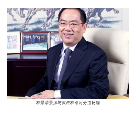
林景清景源与叔叔林刚河分道扬镖