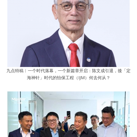
九点特稿︱一个时代落幕，一个新篇章开启：陈文成引退，後「定
海神针」时代的怡保工程（IJM）何去何从？