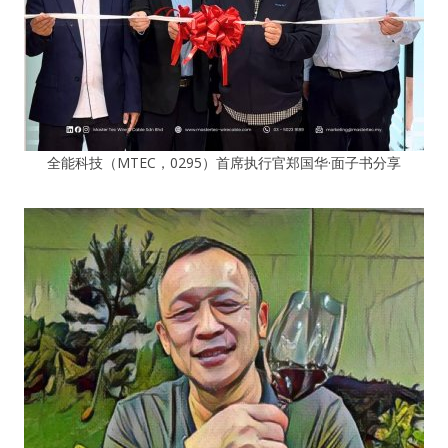
全能科技（MTEC，0295）首席执行官郑国华·面子书分享