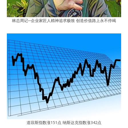
林总周记─企业家匠人精神追求极致 创造价值路上永不停竭
道琼斯指数涨151点 纳斯达克指数涨342点