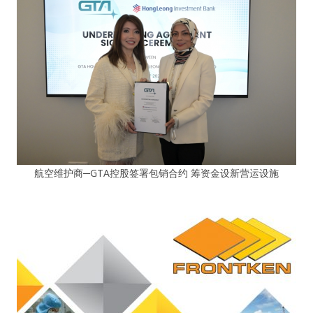
航空维护商─GTA控股签署包销合约 筹资金设新营运设施