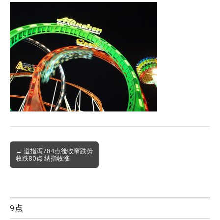
Post
← 道指泻784点後收窄跌势
收跌80点 纳指收涨
navigation
9点