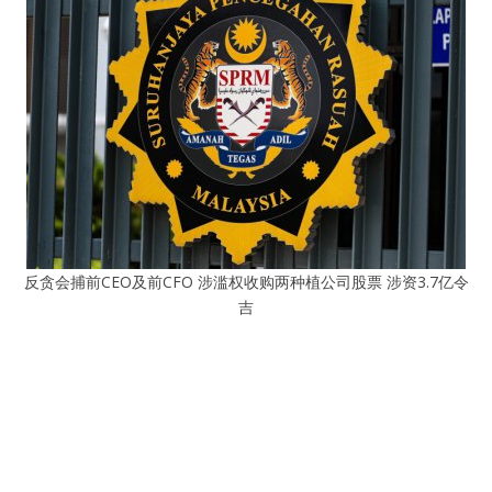
反贪会捕前CEO及前CFO 涉滥权收购两种植公司股票 涉资3.7亿令
吉