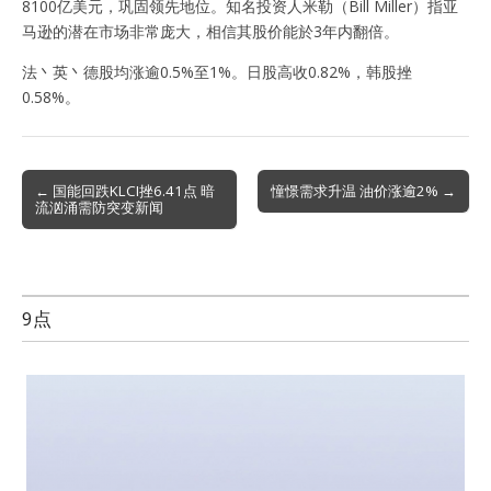
8100亿美元，巩固领先地位。知名投资人米勒（Bill Miller）指亚
马逊的潜在市场非常庞大，相信其股价能於3年内翻倍。
法丶英丶德股均涨逾0.5%至1%。日股高收0.82%，韩股挫
0.58%。
Post
← 国能回跌KLCI挫6.41点 暗
憧憬需求升温 油价涨逾2% →
流汹涌需防突变新闻
navigation
9点