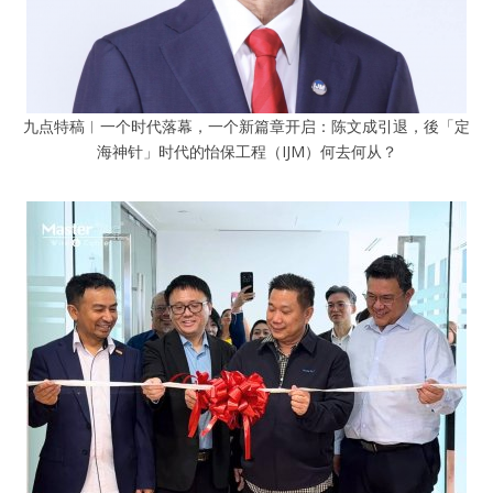
九点特稿︱一个时代落幕，一个新篇章开启：陈文成引退，後「定
海神针」时代的怡保工程（IJM）何去何从？