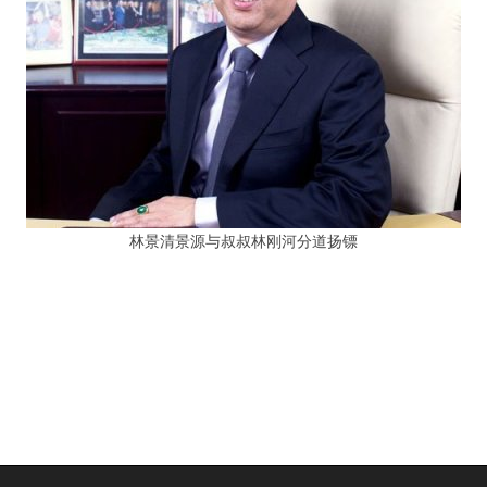
林景清景源与叔叔林刚河分道扬镖