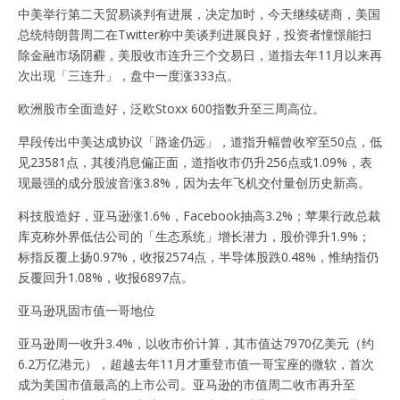
中美举行第二天贸易谈判有进展，决定加时，今天继续磋商，美国
总统特朗普周二在Twitter称中美谈判进展良好，投资者憧憬能扫
除金融市场阴霾，美股收市连升三个交易日，道指去年11月以来再
次出现「三连升」，盘中一度涨333点。
欧洲股市全面造好，泛欧Stoxx 600指数升至三周高位。
早段传出中美达成协议「路途仍远」，道指升幅曾收窄至50点，低
见23581点，其後消息偏正面，道指收市仍升256点或1.09%，表
现最强的成分股波音涨3.8%，因为去年飞机交付量创历史新高。
科技股造好，亚马逊涨1.6%，Facebook抽高3.2%；苹果行政总裁
库克称外界低估公司的「生态系统」增长潜力，股价弹升1.9%；
标指反覆上扬0.97%，收报2574点，半导体股跌0.48%，惟纳指仍
反覆回升1.08%，收报6897点。
亚马逊巩固市值一哥地位
亚马逊周一收升3.4%，以收市价计算，其市值达7970亿美元（约
6.2万亿港元），超越去年11月才重登市值一哥宝座的微软，首次
成为美国市值最高的上市公司。亚马逊的市值周二收市再升至