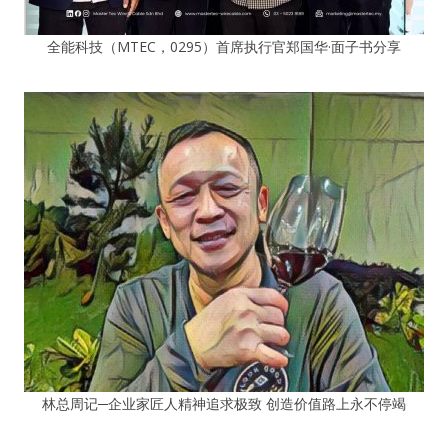
全能科技（MTEC，0295）首席执行官郑国华·面子书分享
林总周记─企业家匠人精神追求极致 创造价值路上永不停竭