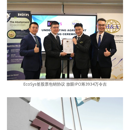
EcoSys签股票包销协议 放眼IPO筹3934万令吉