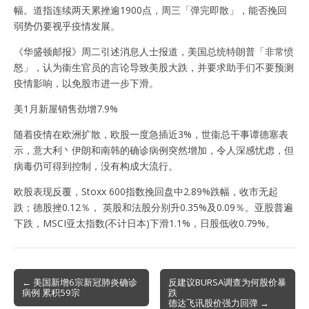
幅。道指连续两天累挫逾1900点，周三「弹完即散」，能否挽回
弱势仍要视乎疫情发展。
《华盛顿邮报》周二引述消息人士报道，美国总统特朗普「非常愤
怒」，认为衞生官员的言论导致美股大跌，并要求助手们不要预测
疫情影响，以免股市进一步下滑。
美1月新屋销售劲增7.9%
随着疫情在欧洲扩散，欧股一度急插近3%，世衞总干事谭德塞表
示，意大利丶伊朗和南韩的确诊病例突然增加，令人深感忧虑，但
病毒仍可得到控制，没有构成大流行。
欧股表现反覆，Stoxx 600指数挽回盘中2.89%跌幅，收市无起
跌；德股挫0.12％， 英股和法股分别升0.35%及0.09％。亚股普遍
下跌，MSCI亚太指数(不计日本)下滑1.1%，日股低收0.79%。
Post
← 美国新增6宗新冠肺炎确诊
反建议BURSA调查为何股价暴
病例 累积59宗
跌
navigation
德达飞讯股价强力回弹 →