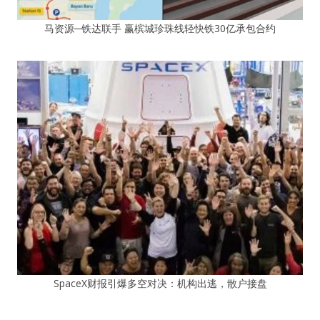
马资源─铁达联手 赢槟城珍珠线轻快铁30亿承包合约
SpaceX财报引爆多空对决：机构出逃，散户接盘