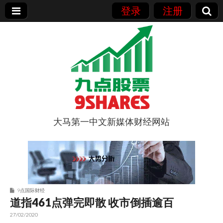
登录
注册
大马第一中文新媒体财经网站
9点股票
9点国际财经
道指461点弹完即散 收市倒插逾百
27/02/2020