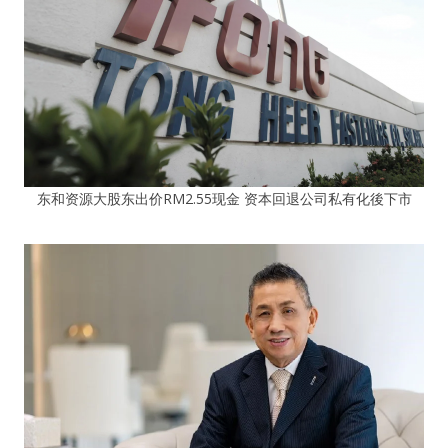
东和资源大股东出价RM2.55现金 资本回退公司私有化後下市