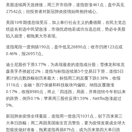
美股连续两天急挫後，周三开市劲弹，道指曾涨461点，盘中高见
27542点；但投资者对新冠肺炎疫情始终抱持戒心。
美国10年期债息续受压，加上奉行社会主义的桑德斯，在民主党总
统提名初选中民望急涨，市场忧虑他若成功当选总统，势必令美股
陷入崩溃，都拖累大市表现。
道指尾段一度倒插190点，盘中低见26890点；收市仍挫123点或
0.46%，报26957点。
迪士尼股价下滑3.77%，为表现最差的道指成分股；雪佛龙和埃克
森美孚齐挫超过2%；道指与标指连续第5个交易日下滑，道指5日
累计的点数跌幅创历来最大；标指周三则反覆下跌0.38%，收报
3116点；金融丶医疗保健和科技板块均偏软。纳指反覆微涨
0.17%，收报8980点，终止「四连跌」局面，并将扭转今年初以来
的跌势，倒升0.1%；苹果周三股价反弹1.59%，Netflix急涨超过
5%。
新冠肺炎疫情全球蔓延，道指周一曾急泻1031点，创下历来第三
大单日跌幅；周二再因美国衞生官员警告，要为疫情发展成全球大
型瘟疫做好准备，拖累道指再插879点，成为历来第四大单日跌