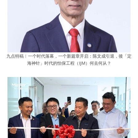
九点特稿︱一个时代落幕，一个新篇章开启：陈文成引退，後「定
海神针」时代的怡保工程（IJM）何去何从？