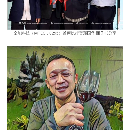
全能科技（MTEC，0295）首席执行官郑国华·面子书分享