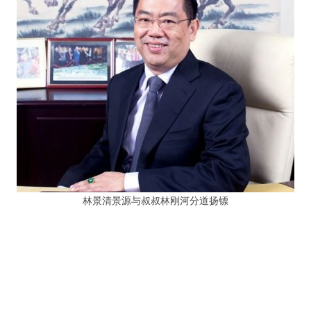
林景清景源与叔叔林刚河分道扬镖