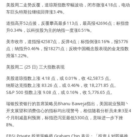
美股周二走势反覆，道琼斯指数窄幅波动，闭市微涨4.18点，电动
车巨头特斯拉继续回弹涨3.4%。
道指高开52点後，反覆攀高最多113点，最高报42696点；标指曾
升0.34%，以科技股为主的纳指一度涨0.51%。
美市收市，道指报42587点，反弹4点；标指倒涨0.16%，报5776
点；纳指升0.46%，报18271点；反映中国概念股表现的金龙指数
滑落1.22%。
美股周二 (25 日) 三大指数表现
美股道琼指数上涨 4.18 点，或 0.01%，收 42,587.5 点。
纳斯达克指数上涨 83.26 点，或 0.46%，收 18,271.85 点。
S&P 500 指数上涨 9.08 点，或 0.16%，收 5,776.65 点。
瑞银投资银行的首席策略员Bhanu Baweja指出，美国就业预期丶
开支展望和消费信心的指标均出现警号，相信随着分析员未来3至4
个月削减盈利预测，标指恐泻至最低5300点，意味进一步下挫
8%。
EBSI Private 投资策略师 Graham Chin 表示：「投资人对即将推