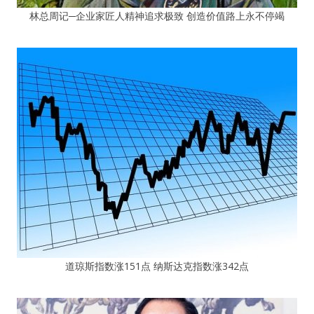
林总周记─企业家匠人精神追求极致 创造价值路上永不停竭
道琼斯指数涨151点 纳斯达克指数涨342点