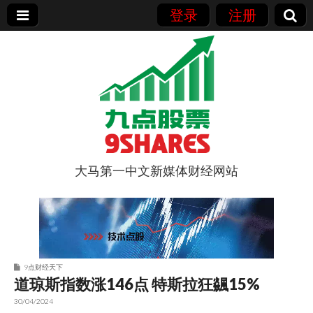
登录
注册
大马第一中文新媒体财经网站
9点股票
9点财经天下
道琼斯指数涨146点 特斯拉狂飊15%
30/04/2024