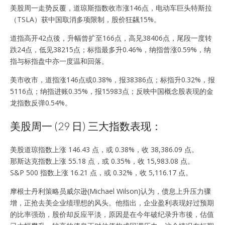
美股周一走势反覆，道琼斯指数收市涨146点，电动车巨头特斯拉
（TSLA）获中国取消多项限制，股价狂飊15%。
道指高开42点後，升幅曾扩至166点，高见38406点，尾段一度转
跌24点，低见38215点；标指最多升0.46%，纳指曾涨0.59%，纳
指与标指盘中亦一度温和回落。
美市收市，道指涨146点或0.38%，报38386点；标指升0.32%，报
5116点；纳指进账0.35%，报15983点；反映中国概念股表现的金
龙指数反弹0.54%。
美股周一 (29 日) 三大指数表现：
美股道琼指数上涨 146.43 点，或 0.38%，收 38,386.09 点。
那斯达克指数上涨 55.18 点，或 0.35%，收 15,983.08 点。
S&P 500 指数上涨 16.21 点，或 0.32%，收 5,116.17 点。
摩根士丹利策略员威尔逊(Michael Wilson)认为，债息上升压力骤
增，正抢去美企业绩理想的风头。他指出，企业盈利表现好过预期
的比率强劲，股价却反应平淡，原因是在今年破纪录升市後，估值