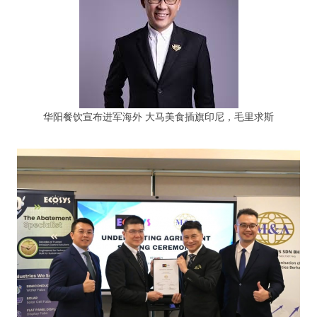
华阳餐饮宣布进军海外 大马美食插旗印尼，毛里求斯