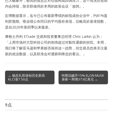
已大幅攀升，较高的债息正对估值构成回调压力，这个情况在短期
内会持续，除非联储局於本周的政策会议「放鸽」。
彭博数据显示，迄今已公布最新季绩的标指成份企业中，约81%盈
利胜预期。惟业绩公布同日的平均股价表现，仅略高於基准指数，
是自2020年第四季以来最差。
摩根士丹利 ETrade 交易和投资董事总经理 Chris Larkin 认为：
「上周市场对大型科技公司的热情超过对黏性通膨的担忧。本周，
我们将了解亚马逊和苹果能否保持这一趋势，但交易员也将关注最
新的就业数据，以及联准会对通膨和降息的看法。」
Post
← 杨忠礼双雄创历史新高
特斯拉飊升15% ELON MUSK
KLCI涨7.50点
身家一周增373亿美元 →
navigation
9点