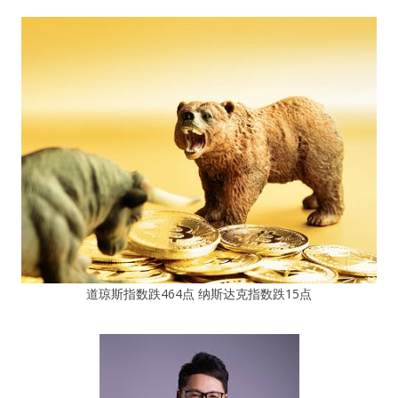
道琼斯指数跌464点 纳斯达克指数跌15点