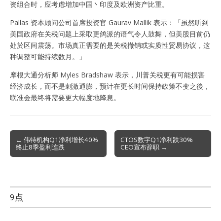
资组合时，应考虑增加中国丶印度及欧洲资产比重。
Pallas 资本顾问公司首席投资官 Gaurav Mallik 表示：「虽然听到
美国政府在关税问题上采取更鸽派的语气令人鼓舞，但美股目前仍
处於区间震荡。市场真正需要的是关税撤销或实质性贸易协议，这
种调整可能持续数月。」
摩根大通分析师 Myles Bradshaw 表示，川普关税更有可能损害
经济成长，而不是刺激通膨，预计在更长时间保持政策不变之後，
联准会最终将需要更大幅度地降息。
Post
← 伟特机构Q1净利增长40%
CTOS数字Q1净利跌30%
终止8季盈利连跌
CEO宣布辞职 →
navigation
9点