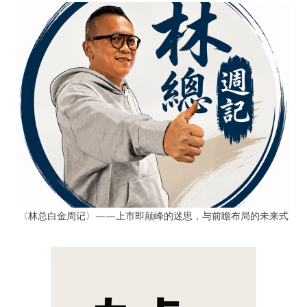
〈林总白金周记〉——上市即颠峰的迷思，与前瞻布局的未来式