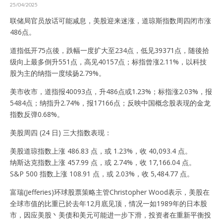
25/04/2025
联储局官员放话可能减息，美股迎来迷涨，道琼斯指数周四闭市涨
486点。
道指低开75点後，跌幅一度扩大至234点，低见39371点，随後拾
级向上最多倒升551点，高见40157点；标指曾涨2.11%，以科技
股为主的纳指一度续扬2.79%。
美市收市，道指报40093点，升486点或1.23%；标指涨2.03%，报
5484点；纳指升2.74%，报17166点；反映中国概念股表现的金龙
指数反弹0.68%。
美股周四 (24 日) 三大指数表现：
美股道琼指数上涨 486.83 点，或 1.23%，收 40,093.4 点。
纳斯达克指数上涨 457.99 点，或 2.74%，收 17,166.04 点。
S&P 500 指数上涨 108.91 点，或 2.03%，收 5,484.77 点。
富瑞(Jefferies)环球股票策略主管Christopher Wood表示，美股在
全球市值的比重已於去年12月底见顶，情况一如1989年的日本股
市，因应美股丶美债和美元可能进一步下滑，投资者在重新平衡投