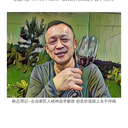
林总周记─企业家匠人精神追求极致 创造价值路上永不停竭