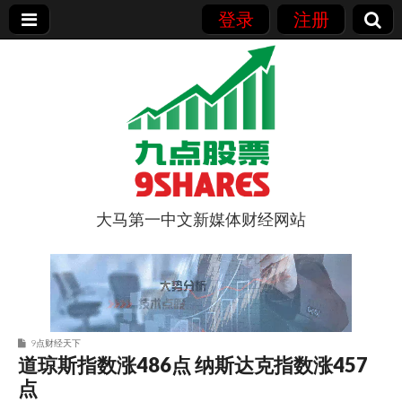
登录
注册
大马第一中文新媒体财经网站
9点股票
9点财经天下
道琼斯指数涨486点 纳斯达克指数涨457
点