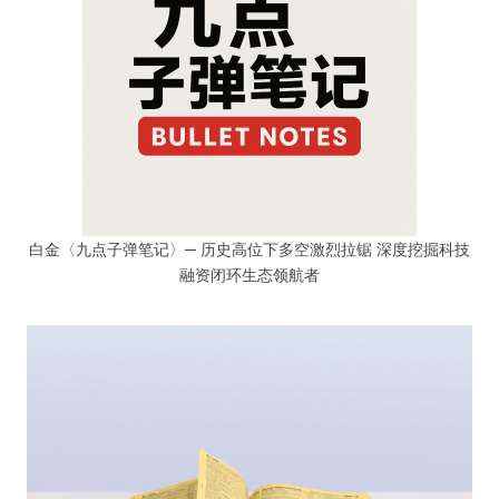
白金〈九点子弹笔记〉─ 历史高位下多空激烈拉锯 深度挖掘科技
融资闭环生态领航者