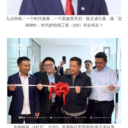
九点特稿︱一个时代落幕，一个新篇章开启：陈文成引退，後「定
海神针」时代的怡保工程（IJM）何去何从？
全能科技（MTEC，0295）首席执行官郑国华·面子书分享