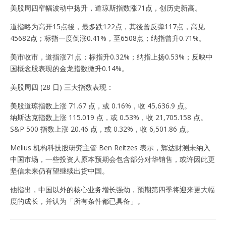
美股周四窄幅波动中扬升，道琼斯指数涨71点，创历史新高。
道指略为高开15点後，最多跌122点，其後曾反弹117点，高见
45682点；标指一度倒涨0.41%，至6508点；纳指曾升0.71%。
美市收市，道指涨71点；标指升0.32%；纳指上扬0.53%；反映中
国概念股表现的金龙指数微升0.14%。
美股周四 (28 日) 三大指数表现：
美股道琼指数上涨 71.67 点，或 0.16%，收 45,636.9 点。
纳斯达克指数上涨 115.019 点，或 0.53%，收 21,705.158 点。
S&P 500 指数上涨 20.46 点，或 0.32%，收 6,501.86 点。
Melius 机构科技股研究主管 Ben Reitzes 表示，辉达财测未纳入
中国市场，一些投资人原本预期会包含部分对华销售，或许因此更
坚信未来仍有望继续出货中国。
他指出，中国以外的核心业务增长强劲，预期第四季将迎来更大幅
度的成长，并认为「所有条件都已具备」。