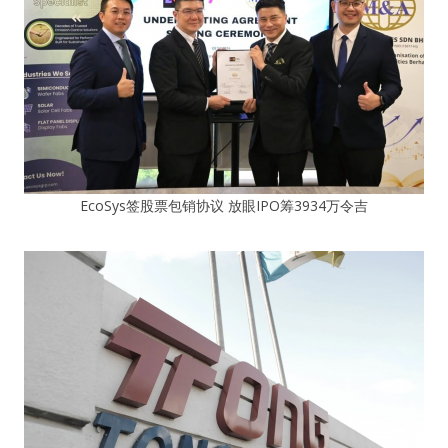
EcoSys签股票包销协议 放眼IPO筹3934万令吉