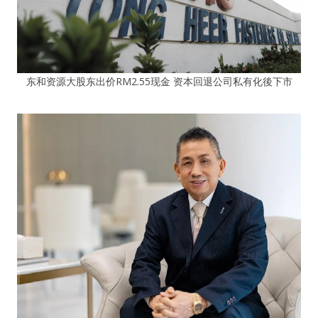
东和资源大股东出价RM2.55现金 资本回退公司私有化後下市