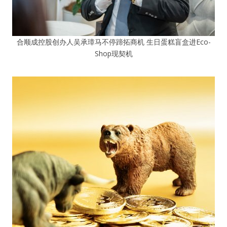
合顺成控股创办人吴承璋马不停蹄拓商机 生日蛋糕盲盒进Eco-
Shop现契机