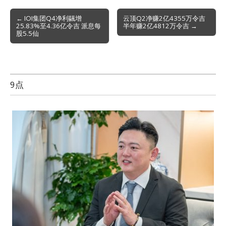
Post
← IOI集团Q4净利飊增
云顶Q2净赚2亿4355万令吉
25.83%至4.36亿令吉 派息每
半年赚2亿4812万令吉 →
navigation
股5.5仙
9点