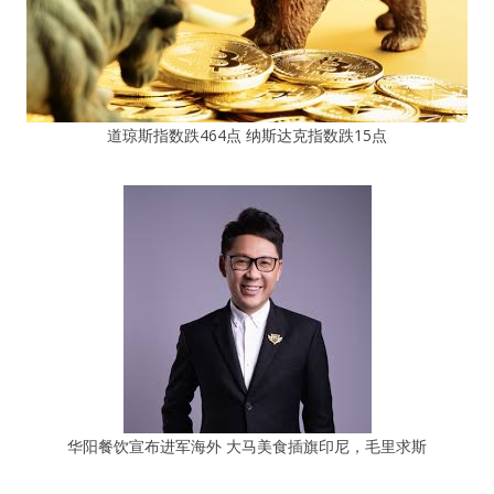
道琼斯指数跌464点 纳斯达克指数跌15点
华阳餐饮宣布进军海外 大马美食插旗印尼，毛里求斯