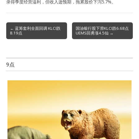
录得季度经营溢利，但收入逊预期，拖累股价下泻5.7%。
Post
← 蓝筹套利全面回调 KLCI跌
国油银行股下滑KLCI跌6.68点
8.19点
UEMS回勇涨4.5仙 →
navigation
9点