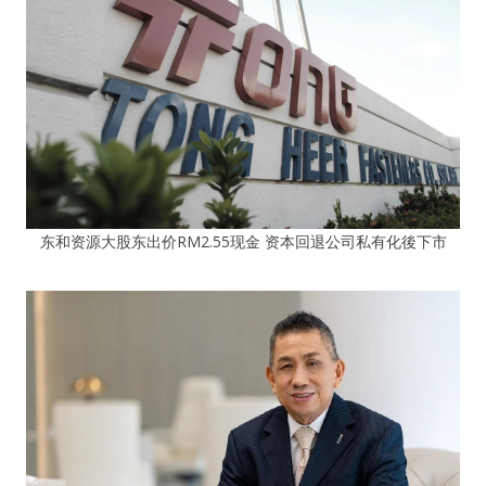
东和资源大股东出价RM2.55现金 资本回退公司私有化後下市