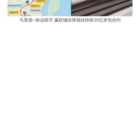
马资源─铁达联手 赢槟城珍珠线轻快铁30亿承包合约