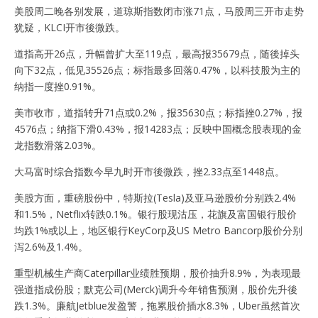
美股周二晚各别发展，道琼斯指数闭市涨71点，马股周三开市走势
犹疑，KLCI开市後微跌。
道指高开26点，升幅曾扩大至119点，最高报35679点，随後掉头
向下32点，低见35526点；标指最多回落0.47%，以科技股为主的
纳指一度挫0.91%。
美市收市，道指转升71点或0.2%，报35630点；标指挫0.27%，报
4576点；纳指下滑0.43%，报14283点；反映中国概念股表现的金
龙指数滑落2.03%。
大马富时综合指数今早九时开市後微跌，挫2.33点至1448点。
美股方面，重磅股份中，特斯拉(Tesla)及亚马逊股价分别跌2.4%
和1.5%，Netflix转跌0.1%。银行股现沽压，花旗及富国银行股价
均跌1%或以上，地区银行KeyCorp及US Metro Bancorp股价分别
泻2.6%及1.4%。
重型机械生产商Caterpillar业绩胜预期，股价抽升8.9%，为表现最
强道指成份股；默克公司(Merck)调升今年销售预测，股价先升後
跌1.3%。廉航Jetblue发盈警，拖累股价插水8.3%，Uber虽然首次