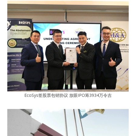
EcoSys签股票包销协议 放眼IPO筹3934万令吉