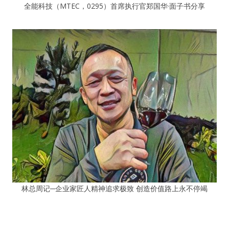
全能科技（MTEC，0295）首席执行官郑国华·面子书分享
林总周记─企业家匠人精神追求极致 创造价值路上永不停竭