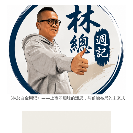
〈林总白金周记〉——上市即颠峰的迷思，与前瞻布局的未来式