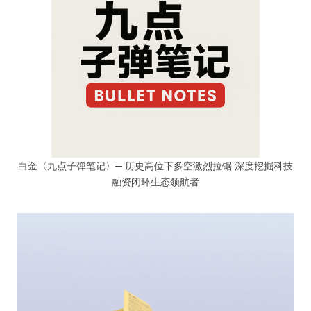
白金〈九点子弹笔记〉─ 历史高位下多空激烈拉锯 深度挖掘科技
融资闭环生态领航者