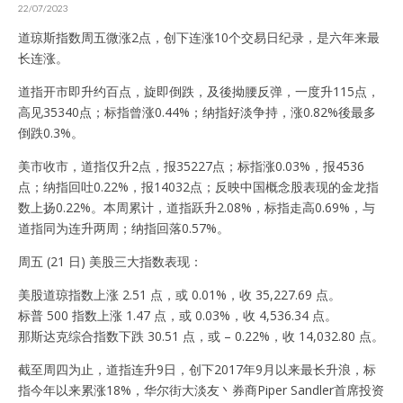
22/07/2023
道琼斯指数周五微涨2点，创下连涨10个交易日纪录，是六年来最
长连涨。
道指开市即升约百点，旋即倒跌，及後拗腰反弹，一度升115点，
高见35340点；标指曾涨0.44%；纳指好淡争持，涨0.82%後最多
倒跌0.3%。
美市收市，道指仅升2点，报35227点；标指涨0.03%，报4536
点；纳指回吐0.22%，报14032点；反映中国概念股表现的金龙指
数上扬0.22%。本周累计，道指跃升2.08%，标指走高0.69%，与
道指同为连升两周；纳指回落0.57%。
周五 (21 日) 美股三大指数表现：
美股道琼指数上涨 2.51 点，或 0.01%，收 35,227.69 点。
标普 500 指数上涨 1.47 点，或 0.03%，收 4,536.34 点。
那斯达克综合指数下跌 30.51 点，或 – 0.22%，收 14,032.80 点。
截至周四为止，道指连升9日，创下2017年9月以来最长升浪，标
指今年以来累涨18%，华尔街大淡友丶券商Piper Sandler首席投资