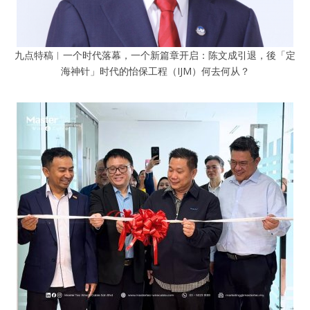
九点特稿︱一个时代落幕，一个新篇章开启：陈文成引退，後「定
海神针」时代的怡保工程（IJM）何去何从？