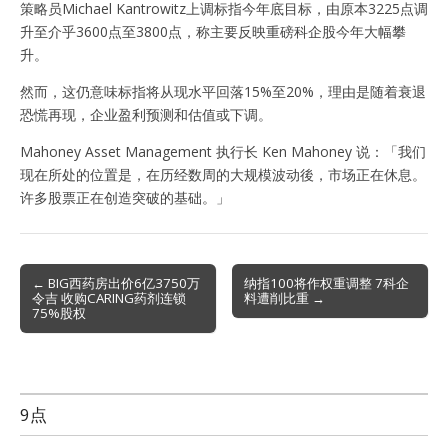
策略员Michael Kantrowitz上调标指今年底目标，由原本3225点调
升至介乎3600点至3800点，称主要反映重磅科企股今年大幅攀
升。
然而，这仍意味标指将从现水平回落15%至20%，理由是随着衰退
恐慌再现，企业盈利预测和估值或下调。
Mahoney Asset Management 执行长 Ken Mahoney 说：「我们
现在所处的位置是，在历经数周的大规模波动後，市场正在休息。
许多股票正在创造突破的基础。」
Post
← BIG西药房出价6亿3750万
纳指100将作权重调整 7科企
令吉 收购CARING药剂连锁
料遭削比重 →
navigation
75%股权
9点