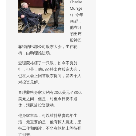
Charlie
Munge
r）今年
98岁，
他在月
初出席
股神巴
菲特的巴郡公司股东大会，坐在轮
椅，由助理推进场。
查理蒙格瞎了一只眼，如今不良於
行，但是，他仍坚持出席股东大会，
也在大会上回答股东提问，发表个人
对投资见解。
查理蒙格身家大约有20亿美元至30亿
美元之间，但是，时至今日仍不退
休，活跃於投资活动。
他身家丰厚，可以维持昂贵晚年生
活，最重要的是，他有惊人意志，坚
持工作和阅读，不坐在轮椅上等待死
亡到来。