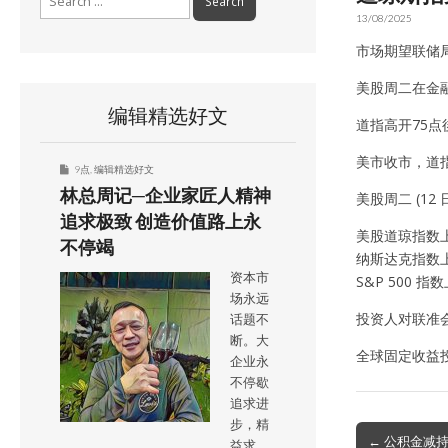
for:
13/08/2025
市场期望联储
美股周二在金
编辑精选好文
道指高开75点
美市收市，道指涨
9点
,
编辑精选好文
林总周记─企业家匠人精神
美股周二 (12
追求极致 创造价值路上永
美股道琼指数上涨 
不停竭
纳斯达克指数上涨 
资本市
S&P 500 指数
场永远
投资人对联准会降
话题不
断。大
全球固定收益投
企业永
不停歇
追求进
步，精
Post
← 公积金减持
益求