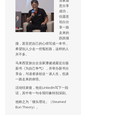
业家愿
意分享
成功，
但愿意
坦白分
享一路
走来的
跌跌撞
撞，甚至把自己的心得写成一本书，
希望别人少走一些冤枉路，这样的人
并不多。
马来西亚旅台企业家潘健成最近出版
新书《为自己争气》，并举办新书分
享会，与读者谈创业丶谈人生，也谈
一路走来的体悟。
活动结束後，他在LinkedIn写下一段
话，其中有一句令我印象特别深刻。
他称之为「馒头理论」（Steamed
Bun Theory）。