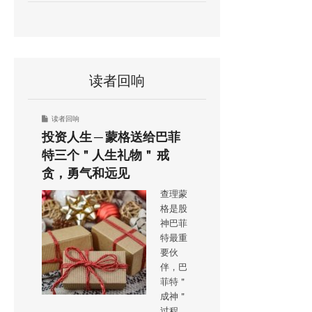
读者回响
读者回响
投资人生 ─ 蒙格送给巴菲
特三个＂人生礼物＂ 戒
贪，勇气和远见
查理蒙
格是股
神巴菲
特最重
要伙
伴，巴
菲特＂
成神＂
过程