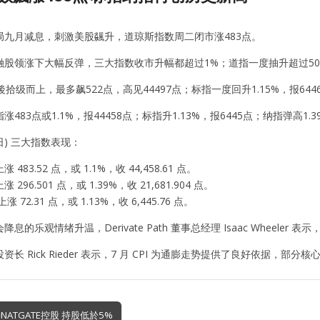
局九月减息，刺激美股飊升，道琼斯指数周二闭市涨483点。
融股领涨下大幅反弹，三大指数收市升幅都超过1%；道指一度抽升超过5
後拾级而上，最多飙522点，高见44497点；标指一度回升1.15%，报644
483点或1.1%，报44458点；标指升1.13%，报6445点；纳指弹高1
 日) 三大指数表现：
483.52 点，或 1.1%，收 44,458.61 点。
296.501 点，或 1.39%，收 21,681.904 点。
上涨 72.31 点，或 1.13%，收 6,445.76 点。
息的乐观情绪升温，Derivate Path 董事总经理 Isaac Wheele
资长 Rick Rieder 表示，7 月 CPI 为通膨走势提供了良好依据，
NATGATE控股 持股低於5%