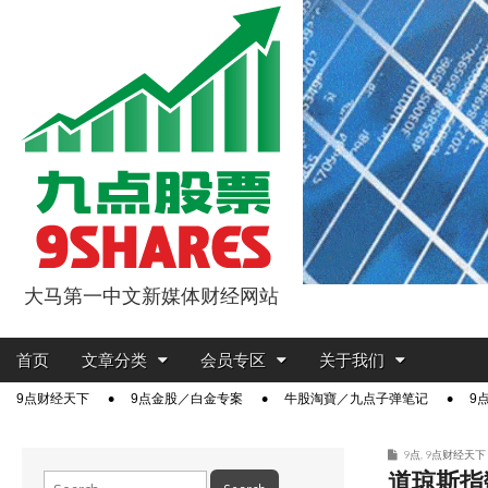
大马第一中文新媒体财经网站
9点股票
Main
Skip
首页
文章分类
会员专区
关于我们
menu
to
Sub
9点财经天下
9点金股／白金专案
牛股淘寶／九点子弹笔记
9
content
menu
9点
,
9点财经天下
道琼斯指
Search