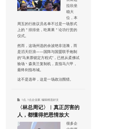
拉欣坐
稳大
位，本
周五的行政议员名单不过是一场形式
上的＂排排坐，吃果果＂论功行赏的
仪式。
然而，这场州选的余波绝非涟漪，而
是滔天巨浪——国阵与国盟联手炮制
的“马来票锁定方程式”，已然从柔佛试
验场丶森美兰复制机，直指马六甲，
最终剑指布城。
这不是选举，这是一场政治围猎。
9点
,
9点企业家
,
编辑精选好文
〈林总周记〉︱真正厉害的
人，都懂得把恩情放大
很多企