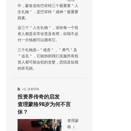
中，蒙各送给巴菲特三个最重要＂人
生礼物＂，是巴菲特＂成神＂最重要
因素。
这三个＂人生礼物＂，送给每一个投
资人都是非常珍贵及有用，你我不必
付一分钱都可以拥有它。
三个礼物是─＂戒贪＂，＂勇气＂及
＂远见＂，它能协助我们克服所有投
资人都可能会犯的贪婪，恐惧及短视
的坏毛病。
9点
,
读者回响
投资界传奇的启发
查理蒙格98岁为何不言
休？
查理蒙
格（