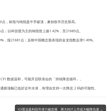
00点，标指与纳指盘中齐破顶，兼创收市历史新高。
6点；以科技股为主的纳指曾上扬1.42%，至21689点。
.39%，报21681点；反映中国概念股表现的金龙指数反弹1.49%。
r 表示，CPI 数据温和，可能开启联准会的「持续降息循环」。
部分核心通膨涨幅已低於近年水准，有理由支持一次降息 2 码的可能性。
IOI置业盈利回升潜力被忽视 两大REIT上市或大幅降负债 →