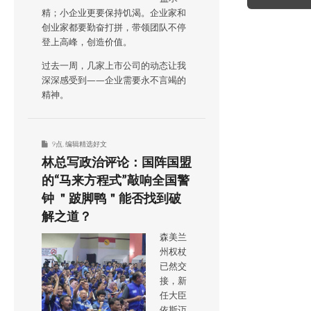
navigation
精；小企业更要保持饥渴。企业家和
创业家都要勤奋打拼，带领团队不停
登上高峰，创造价值。
过去一周，几家上市公司的动态让我
深深感受到——企业需要永不言竭的
精神。
9点
,
编辑精选好文
林总写政治评论：国阵国盟
的“马来方程式”敲响全国警
钟 ＂跛脚鸭＂能否找到破
解之道？
森美兰
州权杖
已然交
接，新
任大臣
依斯迈