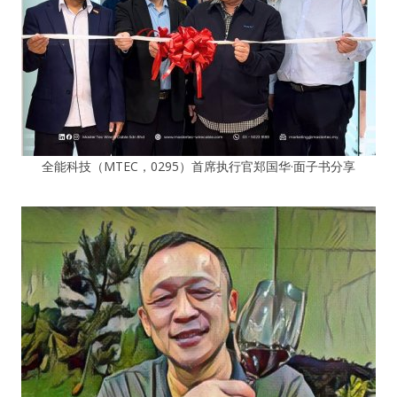
全能科技（MTEC，0295）首席执行官郑国华·面子书分享