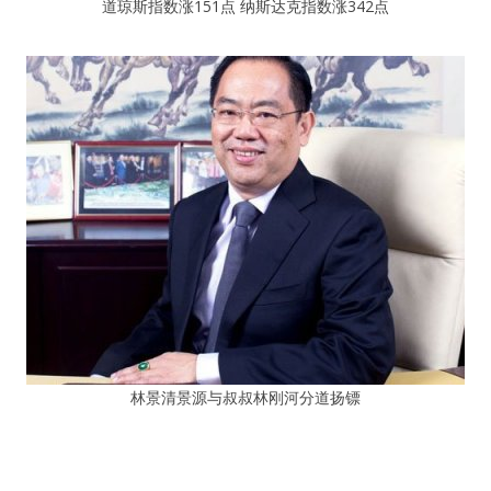
道琼斯指数涨151点 纳斯达克指数涨342点
林景清景源与叔叔林刚河分道扬镖