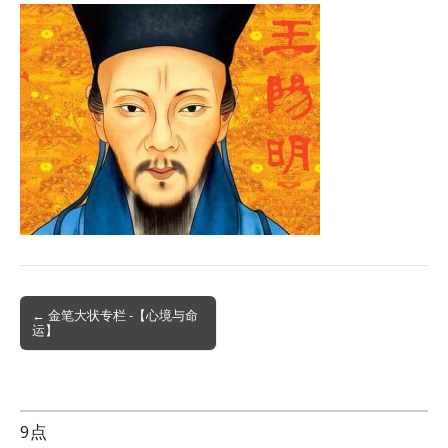
Post
← 金笔大状专栏 -【心境与命
运】
navigation
9点