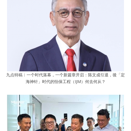
九点特稿︱一个时代落幕，一个新篇章开启：陈文成引退，後「定
海神针」时代的怡保工程（IJM）何去何从？