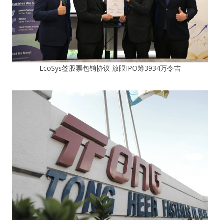
EcoSys签股票包销协议 放眼IPO筹3934万令吉