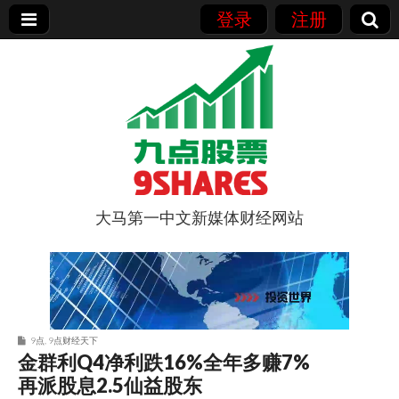
登录
注册
大马第一中文新媒体财经网站
9点股票
9点
,
9点财经天下
金群利Q4净利跌16%全年多赚7%
再派股息2.5仙益股东