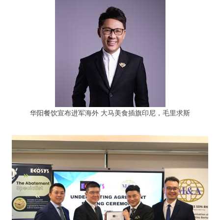
华阳餐饮宣布进军海外 大马美食插旗印尼，毛里求斯