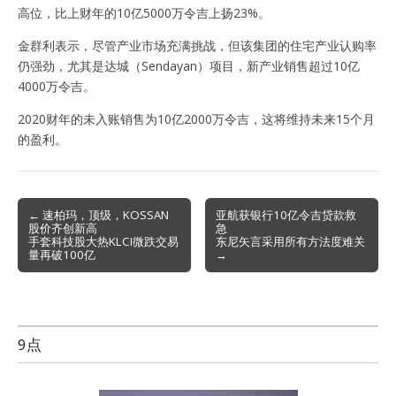
高位，比上财年的10亿5000万令吉上扬23%。
金群利表示，尽管产业市场充满挑战，但该集团的住宅产业认购率
仍强劲，尤其是达城（Sendayan）项目，新产业销售超过10亿
4000万令吉。
2020财年的未入账销售为10亿2000万令吉，这将维持未来15个月
的盈利。
Post
← 速柏玛，顶级，KOSSAN
亚航获银行10亿令吉贷款救
股价齐创新高
急
navigation
手套科技股大热KLCI微跌交易
东尼矢言采用所有方法度难关
量再破100亿
→
9点