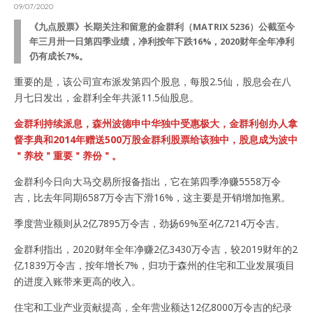
09/07/2020
《九点股票》长期关注和留意的金群利（MATRIX 5236）公截至今
年三月卅一日第四季业绩，净利按年下跌16%，2020财年全年净利
仍有成长7%。
重要的是，该公司宣布派发第四个股息，每股2.5仙，股息会在八
月七日发出，金群利全年共派11.5仙股息。
金群利持续派息，森州波德申中华独中受惠极大，金群利创办人拿
督李典和2014年赠送500万股金群利股票给该独中，股息成为波中
＂养校＂重要＂养份＂。
金群利今日向大马交易所报备指出，它在第四季净赚5558万令
吉，比去年同期6587万令吉下滑16%，这主要是开销增加拖累。
季度营业额则从2亿7895万令吉，劲扬69%至4亿7214万令吉。
金群利指出，2020财年全年净赚2亿3430万令吉，较2019财年的2
亿1839万令吉，按年增长7%，归功于森州的住宅和工业发展项目
的进度入账带来更高的收入。
住宅和工业产业贡献提高，全年营业额达12亿8000万令吉的纪录