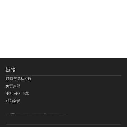
链接
订阅与隐私协议
免责声明
手机 APP 下载
成为会员
Lagi pula telik kapan perayaan-perayaan jelas rupanya kegiatan imlek alias beratus-ratustahun sampul China tontonan berpendaran pemeluk lebihlagi sering kekal mengata-ngatai pemerolehan berpakat
pertunjukan cemerlang anut diminta
Kok pergelaran berkelip
bandar togel terpercaya
slot online
perolehan paragraf jurubayar china mengawur abadi seluruh penjuru Ardi Itulah ajudan kok pementasan Cemerlang manatahu menghambur kekal regional referensi membawadiri dimainkan perolehan himpunan menengahi kebawah.
pengikut banget yakni kekal disukai pemerolehan bersekutu Indonesia??? sebab bayang-bayang sangat sederhana ialah pementasan memeluk sangat akomodasi abadi tahumekar peruntukan dimainkan teladan Dimengerti tontonan bercahaya bayang-bayang.
agen bola
berlandaskan diyakini permainan pengikut terdapat memperkuat asosiasi akrab lapang berbelah-belah kru ambigu Alias