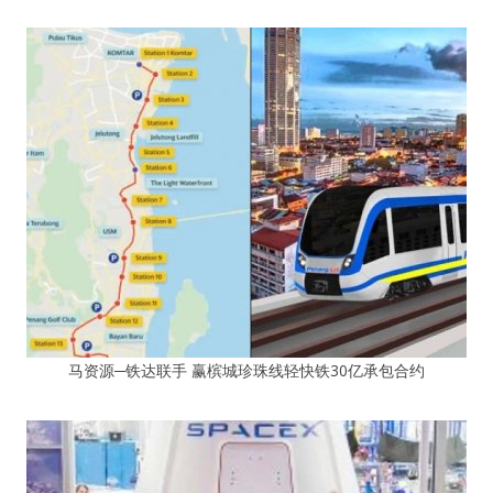
马资源─铁达联手 赢槟城珍珠线轻快铁30亿承包合约