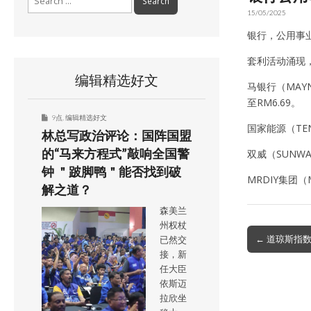
for:
15/05/2025
银行，公用事业
套利活动涌现
编辑精选好文
马银行（MAYN
至RM6.69。
9点
,
编辑精选好文
国家能源（TEN
林总写政治评论：国阵国盟
的“马来方程式”敲响全国警
双威（SUNWA
钟 ＂跛脚鸭＂能否找到破
MRDIY集团（
解之道？
森美兰
州权杖
Post
← 道琼斯指数
已然交
navigation
接，新
任大臣
依斯迈
拉欣坐