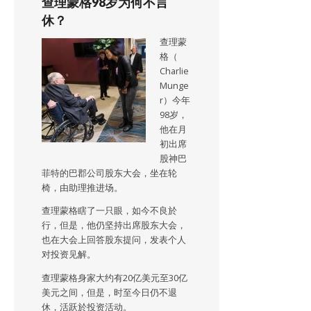
查理蒙格98岁为何不言
休？
查理蒙
格（
Charlie
Munge
r）今年
98岁，
他在月
初出席
股神巴
菲特的巴郡公司股东大会，坐在轮
椅，由助理推进场。
查理蒙格瞎了一只眼，如今不良於
行，但是，他仍坚持出席股东大会，
也在大会上回答股东提问，发表个人
对投资见解。
查理蒙格身家大约有20亿美元至30亿
美元之间，但是，时至今日仍不退
休，活跃於投资活动。