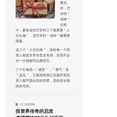
要伙
伴，巴
菲特＂
成神＂
过程
中，蒙各送给巴菲特三个最重要＂人
生礼物＂，是巴菲特＂成神＂最重要
因素。
这三个＂人生礼物＂，送给每一个投
资人都是非常珍贵及有用，你我不必
付一分钱都可以拥有它。
三个礼物是─＂戒贪＂，＂勇气＂及
＂远见＂，它能协助我们克服所有投
资人都可能会犯的贪婪，恐惧及短视
的坏毛病。
9点
,
读者回响
投资界传奇的启发