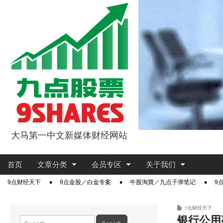
大马第一中文新媒体财经网站
9点股票
Main
Skip
首页
文章分类
会员专区
关于我们
menu
to
Sub
9点财经天下
9点金股／白金专案
牛股淘寶／九点子弹笔记
9
content
menu
9点财经天下
银行公用事
Search