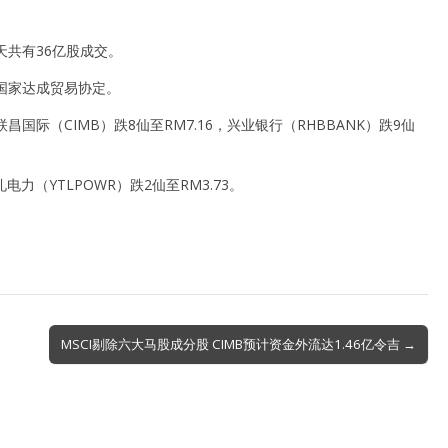
天共有36亿股成交。
国家达成贸易协定。
，联昌国际（CIMB）跌8仙至RM7.16，兴业银行（RHBBANK）跌9仙
礼电力（YTLPOWR）跌2仙至RM3.73。
MSCI剔除六大马股成分股 CIMB预计资金外流达1.46亿令吉 →