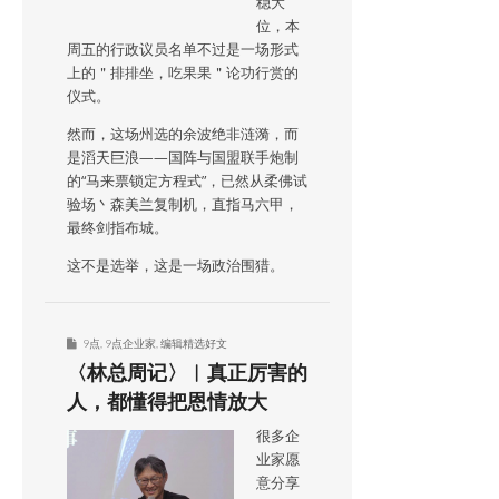
稳大
位，本
周五的行政议员名单不过是一场形式
上的＂排排坐，吃果果＂论功行赏的
仪式。
然而，这场州选的余波绝非涟漪，而
是滔天巨浪——国阵与国盟联手炮制
的“马来票锁定方程式”，已然从柔佛试
验场丶森美兰复制机，直指马六甲，
最终剑指布城。
这不是选举，这是一场政治围猎。
9点
,
9点企业家
,
编辑精选好文
〈林总周记〉︱真正厉害的
人，都懂得把恩情放大
很多企
业家愿
意分享