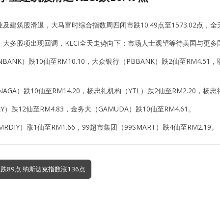
及建筑股滑退，大马富时综合指数周四闭市跌10.49点至1573.02点，全
，大多股项出现回调，KLCI全天走势向下；市场人士观望等待美国与更多
BANK）跌10仙至RM10.10，大众银行（PBBANK）跌2仙至RM4.51
AGA）跌10仙至RM14.20，杨忠礼机构（YTL）跌2仙至RM2.20，杨忠
Y）跌12仙至RM4.83，金务大（GAMUDA）跌10仙至RM4.61。
MRDIY）涨1仙至RM1.66，99超市集团（99SMART）跌4仙至RM2.19。
跌89点 纳斯达克指数涨136点