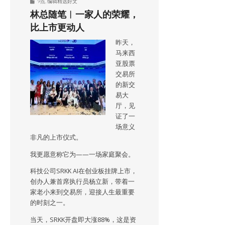
9点
,
编辑精选好文
林总随笔︱一家人的荣耀，
比上市更动人
昨天，
马来西
亚股票
交易所
的新交
易大
厅，见
证了一
场意义
非凡的上市仪式。
我更愿意称它为——一场家庭聚会。
科技公司SRKK AI在创业板挂牌上市，
创办人兼首席执行员杨立新，带着一
家老小来到交易所，迎接人生最重要
的时刻之一。
当天，SRKK开盘即大涨88%，这是资