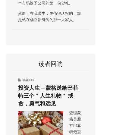
本市场给予公司的第一份贺礼。
然而，在我眼中，更值得庆祝的，却
是站在杨立新身旁的那一大家人。
读者回响
读者回响
投资人生 ─ 蒙格送给巴菲
特三个＂人生礼物＂ 戒
贪，勇气和远见
查理蒙
格是股
神巴菲
特最重