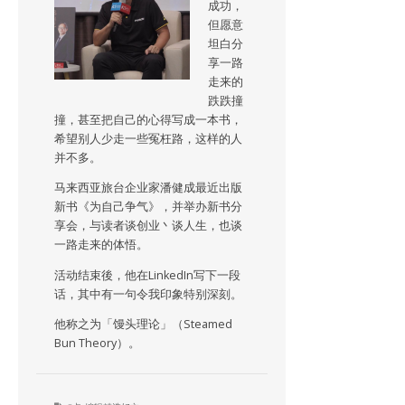
成功，
但愿意
坦白分
享一路
走来的
跌跌撞
撞，甚至把自己的心得写成一本书，
希望别人少走一些冤枉路，这样的人
并不多。
马来西亚旅台企业家潘健成最近出版
新书《为自己争气》，并举办新书分
享会，与读者谈创业丶谈人生，也谈
一路走来的体悟。
活动结束後，他在LinkedIn写下一段
话，其中有一句令我印象特别深刻。
他称之为「馒头理论」（Steamed
Bun Theory）。