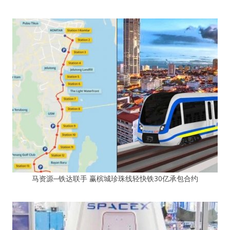
马资源─铁达联手 赢槟城珍珠线轻快铁30亿承包合约