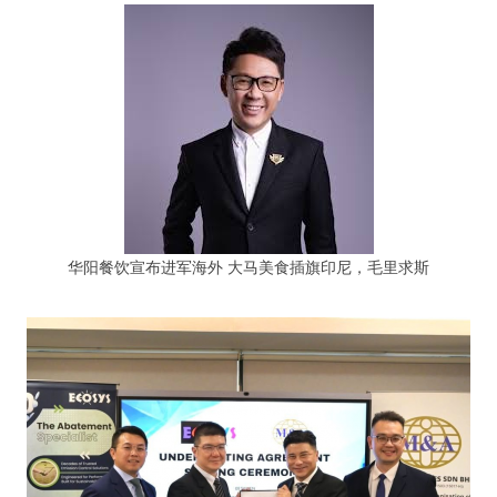
华阳餐饮宣布进军海外 大马美食插旗印尼，毛里求斯