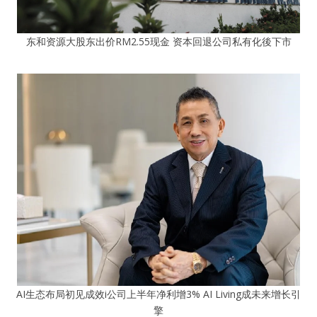
东和资源大股东出价RM2.55现金 资本回退公司私有化後下市
AI生态布局初见成效i公司上半年净利增3% AI Living成未来增长引
擎