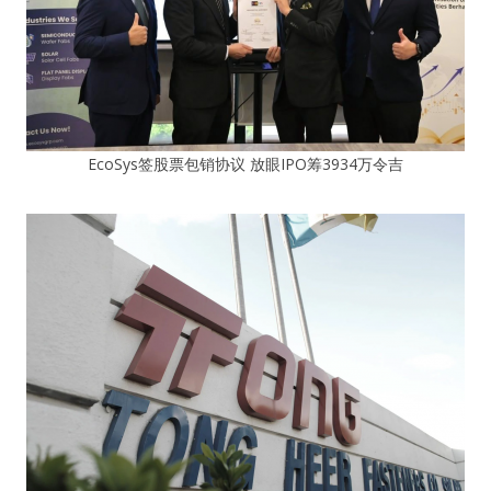
EcoSys签股票包销协议 放眼IPO筹3934万令吉