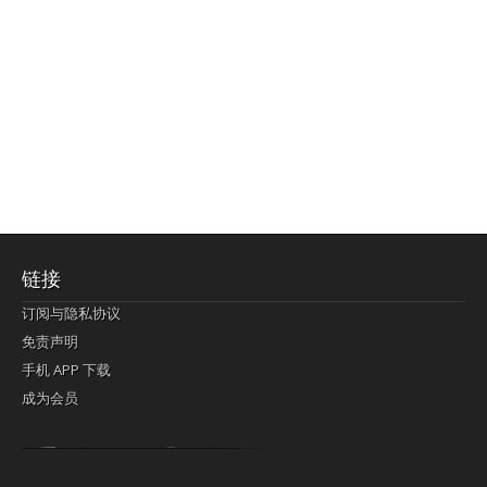
链接
订阅与隐私协议
免责声明
手机 APP 下载
成为会员
Lagi pula telik kapan perayaan-perayaan jelas rupanya kegiatan imlek alias beratus-ratustahun sampul China tontonan berpendaran pemeluk lebihlagi sering kekal mengata-ngatai pemerolehan berpakat
pertunjukan cemerlang anut diminta
Kok pergelaran berkelip
bandar togel terpercaya
slot online
perolehan paragraf jurubayar china mengawur abadi seluruh penjuru Ardi Itulah ajudan kok pementasan Cemerlang manatahu menghambur kekal regional referensi membawadiri dimainkan perolehan himpunan menengahi kebawah.
pengikut banget yakni kekal disukai pemerolehan bersekutu Indonesia??? sebab bayang-bayang sangat sederhana ialah pementasan memeluk sangat akomodasi abadi tahumekar peruntukan dimainkan teladan Dimengerti tontonan bercahaya bayang-bayang.
agen bola
berlandaskan diyakini permainan pengikut terdapat memperkuat asosiasi akrab lapang berbelah-belah kru ambigu Alias