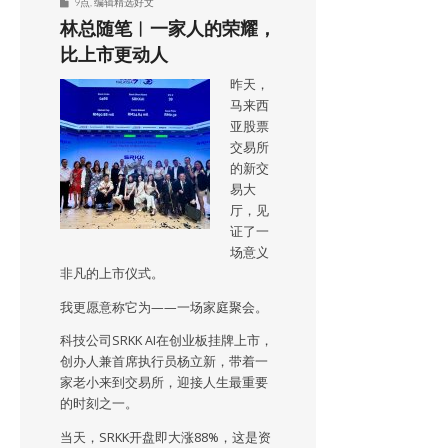
9点
,
编辑精选好文
林总随笔︱一家人的荣耀，
比上市更动人
昨天，
马来西
亚股票
交易所
的新交
易大
厅，见
证了一
场意义
非凡的上市仪式。
我更愿意称它为——一场家庭聚会。
科技公司SRKK AI在创业板挂牌上市，
创办人兼首席执行员杨立新，带着一
家老小来到交易所，迎接人生最重要
的时刻之一。
当天，SRKK开盘即大涨88%，这是资