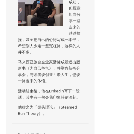
成功，
但愿意
坦白分
享一路
走来的
跌跌撞
撞，甚至把自己的心得写成一本书，
希望别人少走一些冤枉路，这样的人
并不多。
马来西亚旅台企业家潘健成最近出版
新书《为自己争气》，并举办新书分
享会，与读者谈创业丶谈人生，也谈
一路走来的体悟。
活动结束後，他在LinkedIn写下一段
话，其中有一句令我印象特别深刻。
他称之为「馒头理论」（Steamed
Bun Theory）。