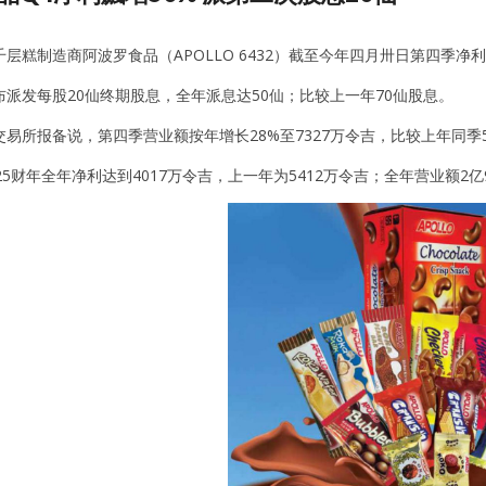
层糕制造商阿波罗食品（APOLLO 6432）截至今年四月卅日第四季净利
派发每股20仙终期股息，全年派息达50仙；比较上一年70仙股息。
易所报备说，第四季营业额按年增长28%至7327万令吉，比较上年同季5
25财年全年净利达到4017万令吉，上一年为5412万令吉；全年营业额2亿9