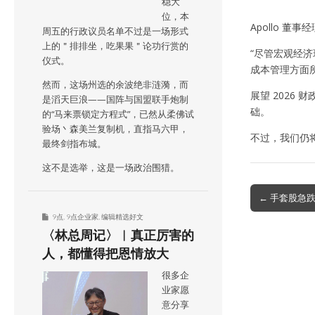
稳大
位，本
Apollo 董
周五的行政议员名单不过是一场形式
上的＂排排坐，吃果果＂论功行赏的
“尽管宏观经
仪式。
成本管理方面
然而，这场州选的余波绝非涟漪，而
展望 202
是滔天巨浪——国阵与国盟联手炮制
础。
的“马来票锁定方程式”，已然从柔佛试
验场丶森美兰复制机，直指马六甲，
不过，我们仍
最终剑指布城。
这不是选举，这是一场政治围猎。
Post
← 手套股急跌 
navigation
9点
,
9点企业家
,
编辑精选好文
〈林总周记〉︱真正厉害的
人，都懂得把恩情放大
很多企
业家愿
意分享