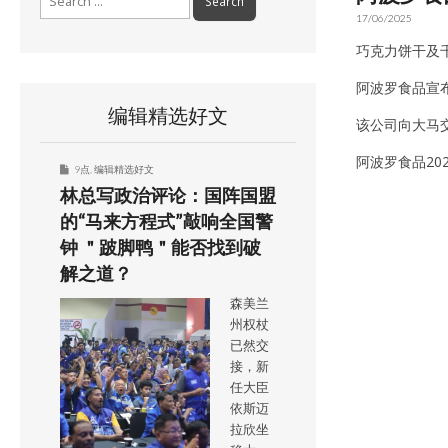
for:
17/06/2025
巧克力饼干及千
阿波罗食品宣布
编辑精选好文
该公司向大马交
阿波罗食品20
9点
,
编辑精选好文
林总写政治评论：国阵国盟
的“马来方程式”敲响全国警
钟 ＂跛脚鸭＂能否找到破
解之道？
森美兰
州权杖
已然交
接，新
任大臣
依斯迈
拉欣坐