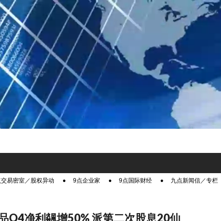
点交易密室／股权异动
9点企业家
9点国际财经
九点新闻信／专栏
品Q4净利飊增50% 派第二次股息20仙