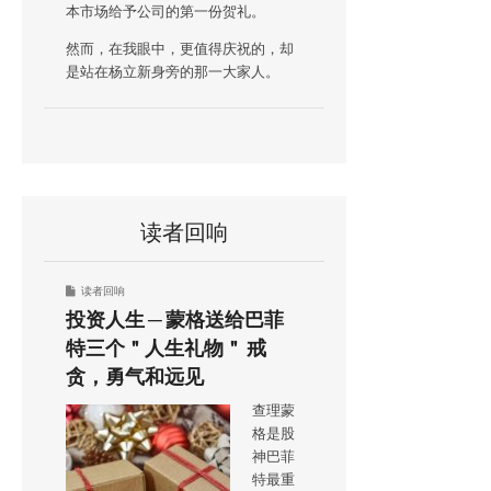
本市场给予公司的第一份贺礼。
然而，在我眼中，更值得庆祝的，却
是站在杨立新身旁的那一大家人。
读者回响
读者回响
投资人生 ─ 蒙格送给巴菲
特三个＂人生礼物＂ 戒
贪，勇气和远见
查理蒙
格是股
神巴菲
特最重