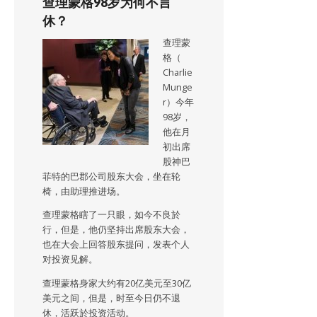
查理蒙格98岁为何不言
休？
查理蒙
格（
Charlie
Munge
r）今年
98岁，
他在月
初出席
股神巴
菲特的巴郡公司股东大会，坐在轮
椅，由助理推进场。
查理蒙格瞎了一只眼，如今不良於
行，但是，他仍坚持出席股东大会，
也在大会上回答股东提问，发表个人
对投资见解。
查理蒙格身家大约有20亿美元至30亿
美元之间，但是，时至今日仍不退
休，活跃於投资活动。