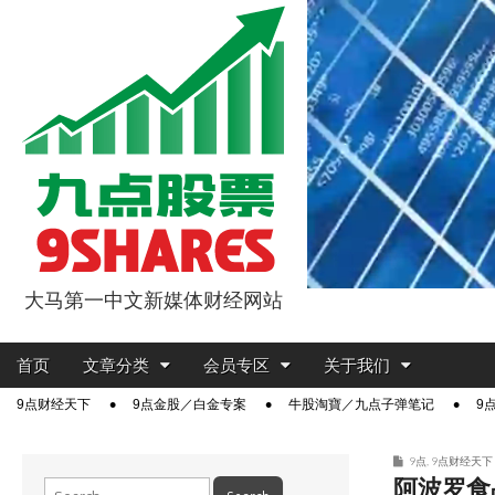
大马第一中文新媒体财经网站
9点股票
Main
Skip
首页
文章分类
会员专区
关于我们
menu
to
Sub
9点财经天下
9点金股／白金专案
牛股淘寶／九点子弹笔记
9
content
menu
9点
,
9点财经天下
阿波罗食
Search