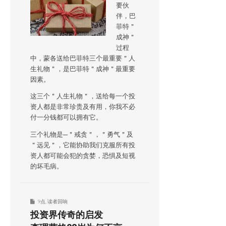
要伙
伴，巴
菲特＂
成神＂
过程
中，蒙各送给巴菲特三个最重要＂人
生礼物＂，是巴菲特＂成神＂最重要
因素。
这三个＂人生礼物＂，送给每一个投
资人都是非常珍贵及有用，你我不必
付一分钱都可以拥有它。
三个礼物是─＂戒贪＂，＂勇气＂及
＂远见＂，它能协助我们克服所有投
资人都可能会犯的贪婪，恐惧及短视
的坏毛病。
9点
,
读者回响
投资界传奇的启发