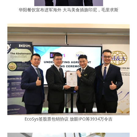
华阳餐饮宣布进军海外 大马美食插旗印尼，毛里求斯
EcoSys签股票包销协议 放眼IPO筹3934万令吉