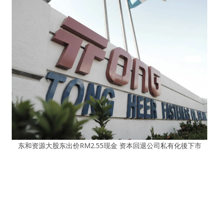
东和资源大股东出价RM2.55现金 资本回退公司私有化後下市