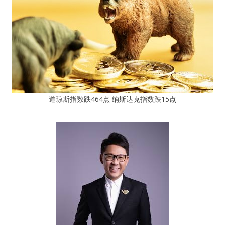
道琼斯指数跌464点 纳斯达克指数跌15点