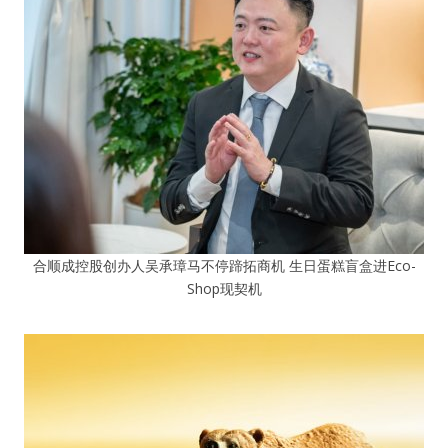
合顺成控股创办人吴承璋马不停蹄拓商机 生日蛋糕盲盒进Eco-
Shop现契机