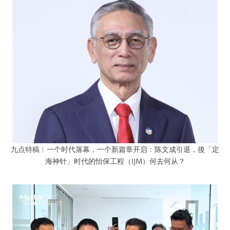
九点特稿︱一个时代落幕，一个新篇章开启：陈文成引退，後「定
海神针」时代的怡保工程（IJM）何去何从？