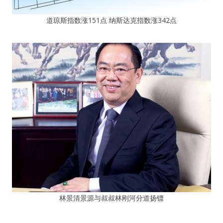
道琼斯指数涨151点 纳斯达克指数涨342点
林景清景源与叔叔林刚河分道扬镖