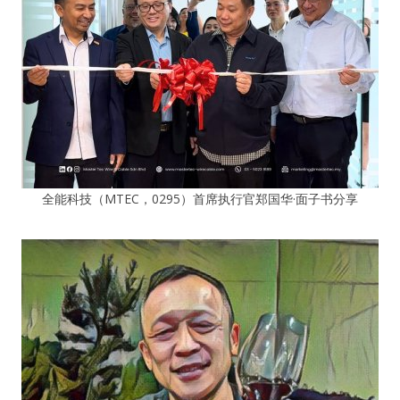
全能科技（MTEC，0295）首席执行官郑国华·面子书分享