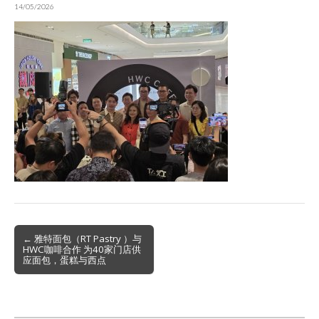
14/05/2026
Post
← 雅特面包（RT Pastry ）与
HWC咖啡合作 为40家门店供
navigation
应面包，蛋糕与西点