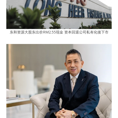
东和资源大股东出价RM2.55现金 资本回退公司私有化後下市