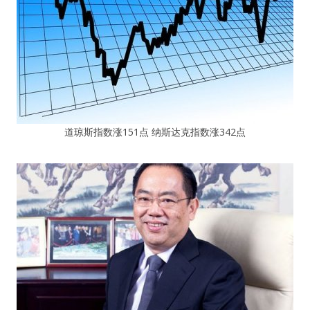
道琼斯指数涨151点 纳斯达克指数涨342点