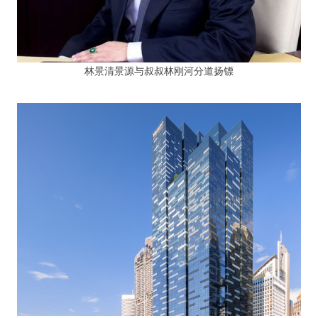
林景清景源与叔叔林刚河分道扬镖