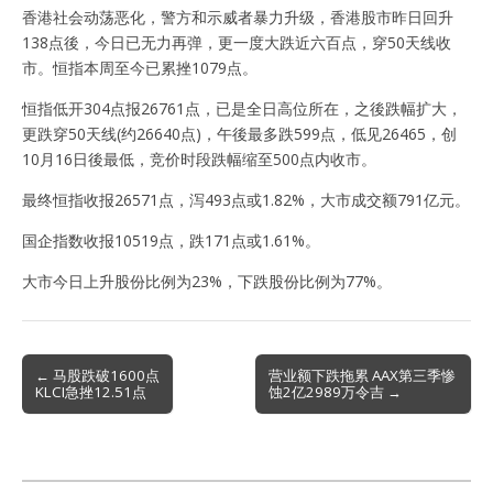
香港社会动荡恶化，警方和示威者暴力升级，香港股市昨日回升
138点後，今日已无力再弹，更一度大跌近六百点，穿50天线收
市。恒指本周至今已累挫1079点。
恒指低开304点报26761点，已是全日高位所在，之後跌幅扩大，
更跌穿50天线(约26640点)，午後最多跌599点，低见26465，创
10月16日後最低，竞价时段跌幅缩至500点内收市。
最终恒指收报26571点，泻493点或1.82%，大市成交额791亿元。
国企指数收报10519点，跌171点或1.61%。
大市今日上升股份比例为23%，下跌股份比例为77%。
Post
← 马股跌破1600点
营业额下跌拖累 AAX第三季惨
KLCI急挫12.51点
蚀2亿2989万令吉 →
navigation