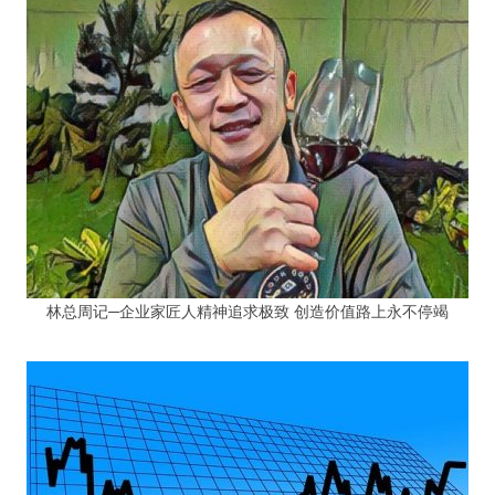
林总周记─企业家匠人精神追求极致 创造价值路上永不停竭