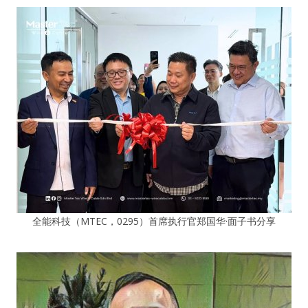
全能科技（MTEC，0295）首席执行官郑国华·面子书分享