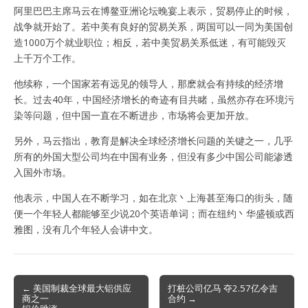
阿里巴巴主席马云在博鳌亚洲论坛晚宴上表示，贸易停止的时候，
战争就开始了。若中美有良好的贸易关系，两国可以一同为美国创
造1000万个就业职位；相反，若中美贸易关系低迷，有可能毁灭
上千万个工作。
他续称，一个国家若有远见的领导人，那麽就会有持续的经济增
长。过去40年，中国经济增长的奇迹有目共睹，虽然亦存在环境污
染等问题，但中国一直在不断进步，市场将会更加开放。
另外，马云指出，教育是解决全球经济增长问题的关键之一，几乎
所有的外国大型公司均在中国有业务，但没有多少中国公司能渗透
入国外市场。
他表示，中国人在不断学习，如在北京丶上海甚至海口的街头，随
便一个年轻人都能够至少说20个英语单词；而在纽约丶华盛顿或西
雅图，没有几个年轻人会讲中文。
Post
← 美国制裁全球最大铝供应
打桩公司亿马 夺2.57亿令吉
商之一
合约 →
navigation