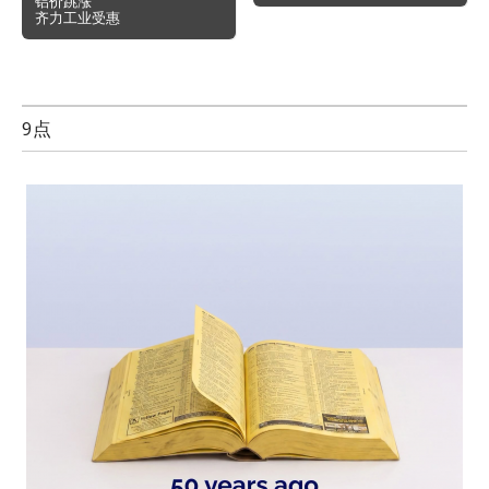
铝价跳涨
齐力工业受惠
9点