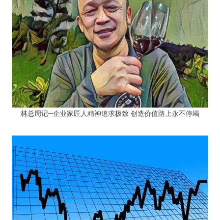
林总周记─企业家匠人精神追求极致 创造价值路上永不停竭