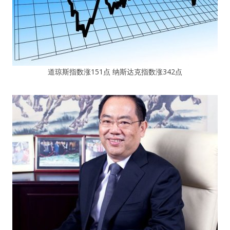
道琼斯指数涨151点 纳斯达克指数涨342点