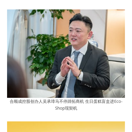
合顺成控股创办人吴承璋马不停蹄拓商机 生日蛋糕盲盒进Eco-
Shop现契机