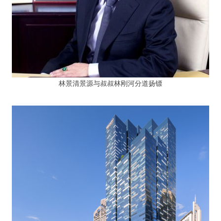
林景清景源与叔叔林刚河分道扬镖