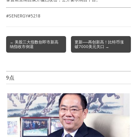
#SENERGY#5218
Post
← 美股三大指数创即市新高
更新──再创新高！比特币涨
纳指收市倒退
破7000美元关口 →
navigation
9点