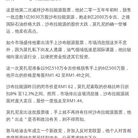
这是他第二次减持沙布拉能源股票，他於二零一五年年初时，脱售
一批总数1亿9030万股沙布拉能源源，抱走8亿2000万令吉。之後
国际石油价格大跌，沙布拉能源的股价大跌，莫扎尼的确一世够
运，他卖在高点。
如今市场盛传他要出清手上沙布能源股票，市场消息指这并不意
外，因为莫扎私下向友人透露，油气领域低迷是国际课题，他比较
倾向退出该行业，以便把资金投进其它投资。
这一次莫扎尼准备以9亿510万令吉价格脱售手上的6亿500万股，
他开出的价格是每股RM1.42 至RM1.49之间。
沙布拉能源昨日的闭市价是RM1.62，莫扎尼索取的价格比昨日折
扣8% 至12.3%之间。然而，市场传出这项消息後，沙布拉能源就
面对庞大卖压，股价一度低走至RM1.44。
莫扎尼卖出这批股票後，手上就不再持有任何沙布拉能源股票，他
的＂出走＂是否和政治有关，则不得而知。
敦马哈迪去年成立一个新政党，并加入反对党联盟，他个人对首相
拿督斯里纳吉展开猛烈攻击，公开要求纳吉下台。