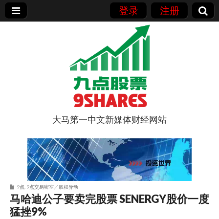
登录
注册
大马第一中文新媒体财经网站
9点股票
9点
,
9点交易密室／股权异动
马哈迪公子要卖完股票 SENERGY股价一度
猛挫9%