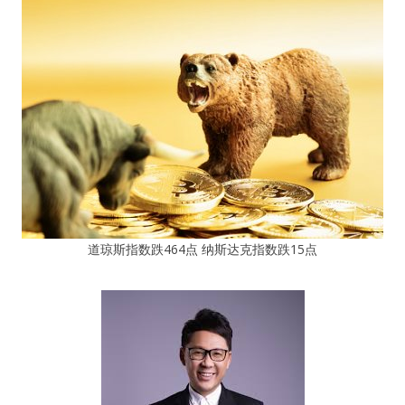
道琼斯指数跌464点 纳斯达克指数跌15点