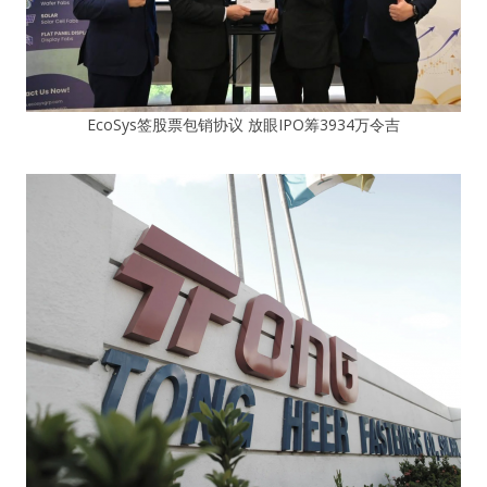
EcoSys签股票包销协议 放眼IPO筹3934万令吉