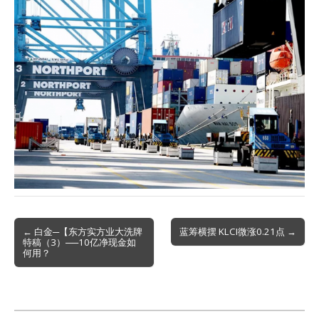
Post
← 白金─【东方实方业大洗牌
蓝筹横摆 KLCI微涨0.21点 →
特稿（3）──10亿净现金如
navigation
何用？