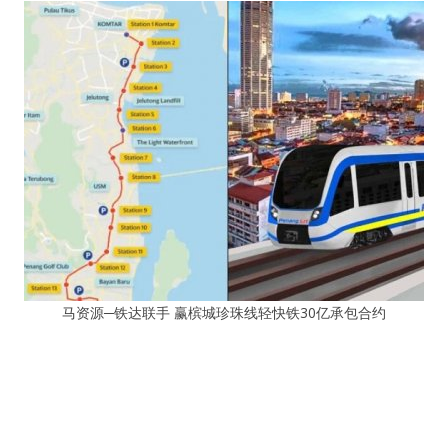
马资源─铁达联手 赢槟城珍珠线轻快铁30亿承包合约