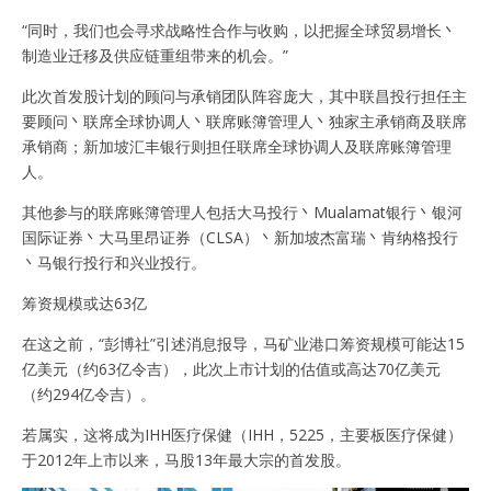
“同时，我们也会寻求战略性合作与收购，以把握全球贸易增长丶
制造业迁移及供应链重组带来的机会。”
此次首发股计划的顾问与承销团队阵容庞大，其中联昌投行担任主
要顾问丶联席全球协调人丶联席账簿管理人丶独家主承销商及联席
承销商；新加坡汇丰银行则担任联席全球协调人及联席账簿管理
人。
其他参与的联席账簿管理人包括大马投行丶Mualamat银行丶银河
国际证券丶大马里昂证券（CLSA）丶新加坡杰富瑞丶肯纳格投行
丶马银行投行和兴业投行。
筹资规模或达63亿
在这之前，“彭博社”引述消息报导，马矿业港口筹资规模可能达15
亿美元（约63亿令吉），此次上市计划的估值或高达70亿美元
（约294亿令吉）。
若属实，这将成为IHH医疗保健（IHH，5225，主要板医疗保健）
于2012年上市以来，马股13年最大宗的首发股。