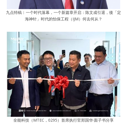
九点特稿︱一个时代落幕，一个新篇章开启：陈文成引退，後「定
海神针」时代的怡保工程（IJM）何去何从？
全能科技（MTEC，0295）首席执行官郑国华·面子书分享