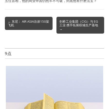
五任首相，他的商业帝国仍然牢不可破，到底他有什麽法宝？
Post
← 东尼： AIR ASIA洽谈150架
剑桥工业集团（CIG）与 EG
飞机
工业 携手拓展槟城生产基地
navigation
→
9点