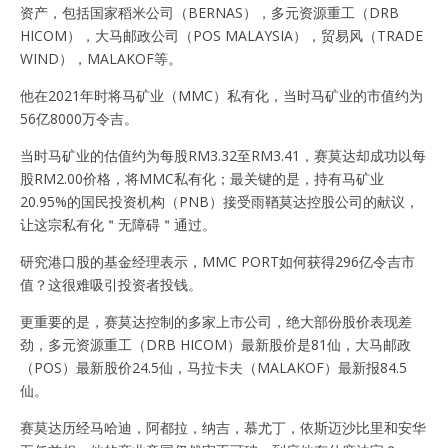
资产，包括国家稻米公司（BERNAS），多元资源重工（DRB
HICOM），大马邮政公司（POS MALAYSIA），贸易风（TRADE
WIND），MALAKOF等。
他在2021年时将马矿业（MMC）私有化，当时马矿业的市值约为
56亿8000万令吉。
当时马矿业的估值约为每股RM3.32至RM3.41，赛莫达却成功以每
股RM2.00价格，将MMC私有化；最关键的是，持有马矿业
20.95%的国民投资机构（PNB）接受雨鞧莫达控股公司的献议，
让这宗私有化＂无障碍＂通过。
研究港口股的基金经理表示，MMC PORT如何获得296亿令吉市
值？这很难吸引投资者投钱。
更重要的是，赛莫达控制的多家上市公司，绝大部份股价表现差
劲，多元资源重工（DRB HICOM）最新股价是81仙，大马邮政
（POS）最新股价24.5仙，马拉卡夫（MALAKOF）最新报84.5
仙。
赛莫达历经马哈迪，阿都拉，纳吉，慕尤丁，依斯迈沙比里和安华