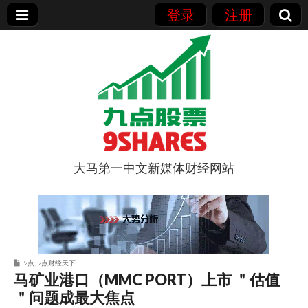
登录
注册
大马第一中文新媒体财经网站
9点股票
9点
,
9点财经天下
马矿业港口（MMC PORT）上市 ＂估值
＂问题成最大焦点