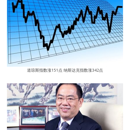
道琼斯指数涨151点 纳斯达克指数涨342点