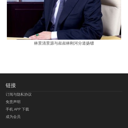
林景清景源与叔叔林刚河分道扬镖
链接
订阅与隐私协议
免责声明
手机 APP 下载
成为会员