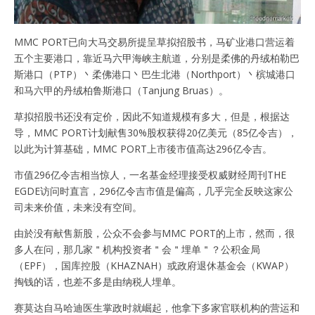
MMC PORT已向大马交易所提呈草拟招股书，马矿业港口营运着
五个主要港口，靠近马六甲海峡主航道，分别是柔佛的丹绒柏勒巴
斯港口（PTP）丶柔佛港口丶巴生北港（Northport）丶槟城港口
和马六甲的丹绒柏鲁斯港口（Tanjung Bruas）。
草拟招股书还没有定价，因此不知道规模有多大，但是，根据达
导，MMC PORT计划献售30%股权获得20亿美元（85亿令吉），
以此为计算基础，MMC PORT上市後市值高达296亿令吉。
市值296亿令吉相当惊人，一名基金经理接受权威财经周刊THE
EGDE访问时直言，296亿令吉市值是偏高，几乎完全反映这家公
司未来价值，未来没有空间。
由於没有献售新股，公众不会参与MMC PORT的上市，然而，很
多人在问，那几家＂机构投资者＂会＂埋单＂？公积金局
（EPF），国库控股（KHAZNAH）或政府退休基金会（KWAP）
掏钱的话，也差不多是由纳税人埋单。
赛莫达自马哈迪医生掌政时就崛起，他拿下多家官联机构的营运和